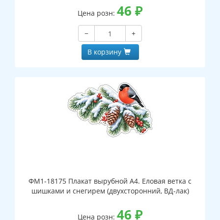
46
₽
Цена розн:
−
+
В корзину
ФМ1-18175 Плакат вырубной А4. Еловая ветка с
шишками и снегирем (двухсторонний, ВД-лак)
46
₽
Цена розн: