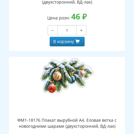
(двухсторонний, ВД-лак)
46
₽
Цена розн:
−
+
В корзину
ФМ1-18176 Плакат вырубной А4. Еловая ветка с
новогодними шарами (двухсторонний, ВД-лак)