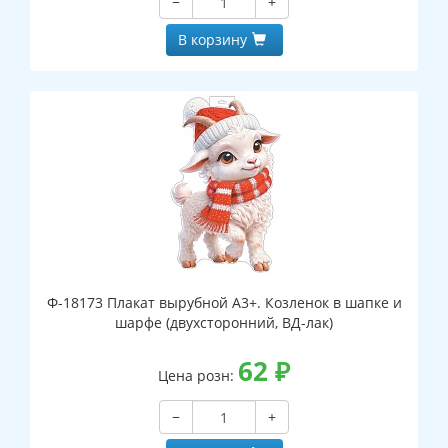
−
+
В корзину
Ф-18173 Плакат вырубной А3+. Козленок в шапке и
шарфе (двухсторонний, ВД-лак)
62
₽
Цена розн:
−
+