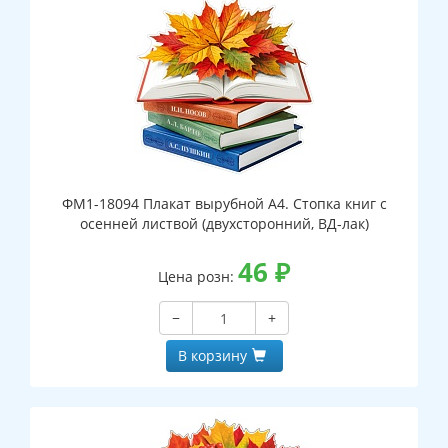
ФМ1-18094 Плакат вырубной А4. Стопка книг с
осенней листвой (двухсторонний, ВД-лак)
46
₽
Цена розн:
−
+
В корзину