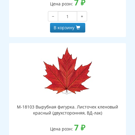
7
₽
Цена розн:
−
+
В корзину
М-18103 Вырубная фигурка. Листочек кленовый
красный (двухсторонняя, ВД-лак)
7
₽
Цена розн: