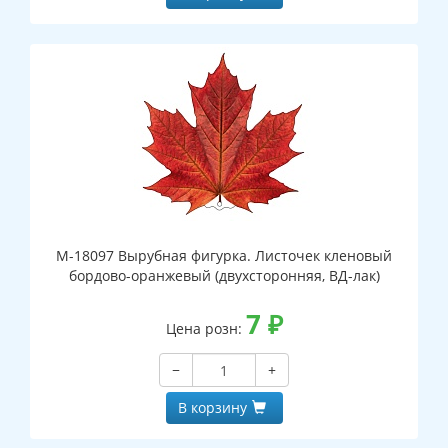
М-18097 Вырубная фигурка. Листочек кленовый
бордово-оранжевый (двухсторонняя, ВД-лак)
7
₽
Цена розн:
−
+
В корзину