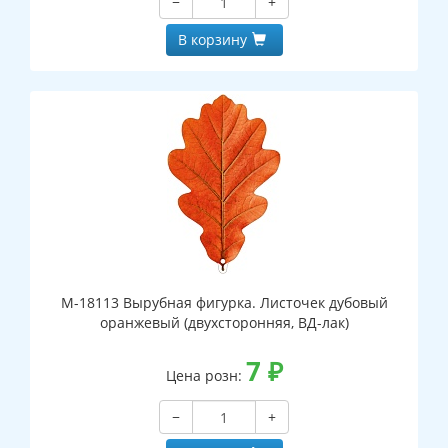
−
+
В корзину
М-18113 Вырубная фигурка. Листочек дубовый
оранжевый (двухсторонняя, ВД-лак)
7
₽
Цена розн:
−
+