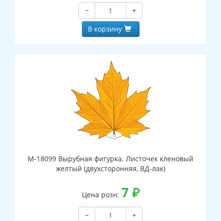
−
+
В корзину
М-18099 Вырубная фигурка. Листочек кленовый
желтый (двухсторонняя, ВД-лак)
7
₽
Цена розн:
−
+