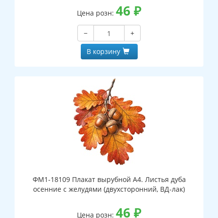
46
₽
Цена розн:
−
+
В корзину
ФМ1-18109 Плакат вырубной А4. Листья дуба
осенние с желудями (двухсторонний, ВД-лак)
46
₽
Цена розн: