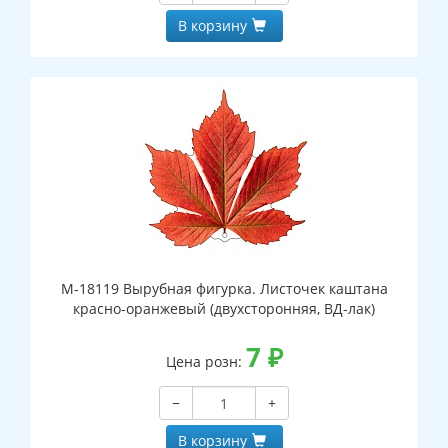
В корзину
М-18119 Вырубная фигурка. Листочек каштана
красно-оранжевый (двухсторонняя, ВД-лак)
7
₽
Цена розн:
−
+
В корзину