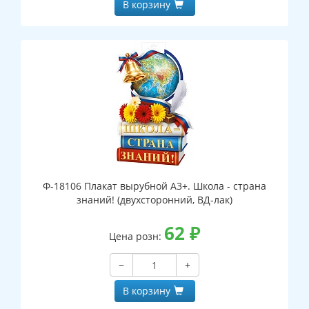
В корзину
Ф-18106 Плакат вырубной А3+. Школа - страна
знаний! (двухсторонний, ВД-лак)
62
₽
Цена розн:
−
+
В корзину