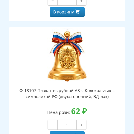
−
+
В корзину
Ф-18107 Плакат вырубной А3+. Колокольчик с
символикой РФ (двухсторонний, ВД-лак)
62
₽
Цена розн:
−
+