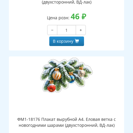
(двухсторонний, ВД-лак)
46
₽
Цена розн:
−
+
В корзину
ФМ1-18176 Плакат вырубной А4. Еловая ветка с
новогодними шарами (двухсторонний, ВД-лак)