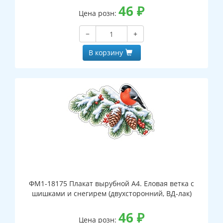
46
₽
Цена розн:
−
+
В корзину
ФМ1-18175 Плакат вырубной А4. Еловая ветка с
шишками и снегирем (двухсторонний, ВД-лак)
46
₽
Цена розн: