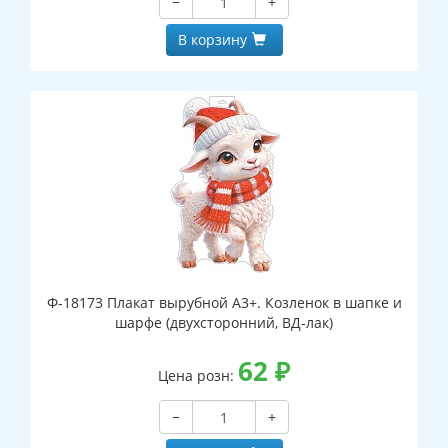
−
+
В корзину
Ф-18173 Плакат вырубной А3+. Козленок в шапке и
шарфе (двухсторонний, ВД-лак)
62
₽
Цена розн:
−
+