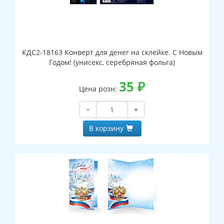
КДС2-18163 Конверт для денег на склейке. С Новым
Годом! (унисекс, серебряная фольга)
35
₽
Цена розн:
−
+
В корзину