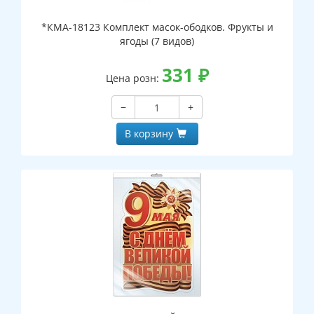
*КМА-18123 Комплект масок-ободков. Фрукты и
ягоды (7 видов)
331
₽
Цена розн:
−
+
В корзину