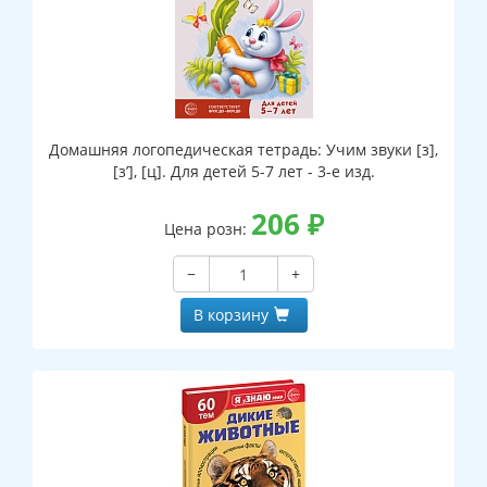
Домашняя логопедическая тетрадь: Учим звуки [з],
[з’], [ц]. Для детей 5-7 лет - 3-е изд.
206
₽
Цена розн:
−
+
В корзину