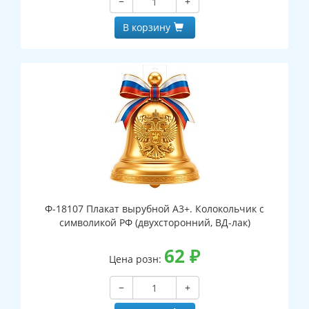
−
+
В корзину
Ф-18107 Плакат вырубной А3+. Колокольчик с
символикой РФ (двухсторонний, ВД-лак)
62
₽
Цена розн:
−
+