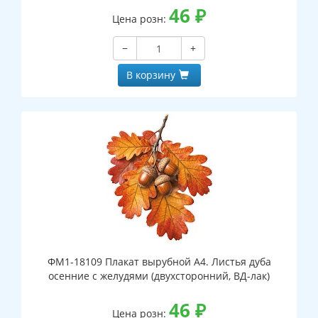
46
₽
Цена розн:
−
+
В корзину
ФМ1-18109 Плакат вырубной А4. Листья дуба
осенние с желудями (двухсторонний, ВД-лак)
46
₽
Цена розн: