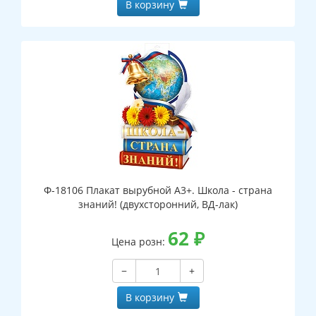
В корзину
Ф-18106 Плакат вырубной А3+. Школа - страна
знаний! (двухсторонний, ВД-лак)
62
₽
Цена розн:
−
+
В корзину