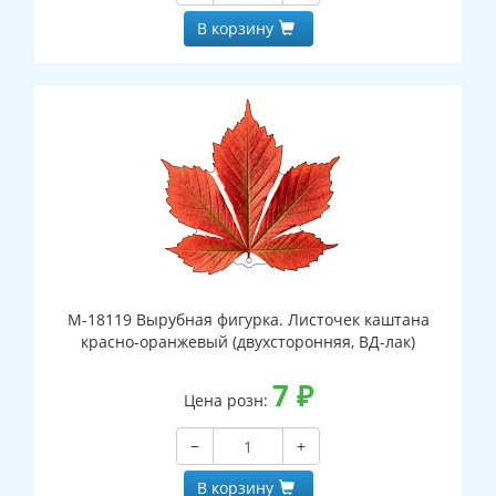
В корзину
М-18119 Вырубная фигурка. Листочек каштана
красно-оранжевый (двухсторонняя, ВД-лак)
7
₽
Цена розн:
−
+
В корзину