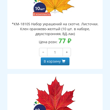
*КМ-18105 Набор украшений на скотче. Листочки.
Клен оранжево-желтый (10 шт. в наборе,
двухсторонняя, ВД-лак)
77
₽
Цена розн:
−
+
В корзину