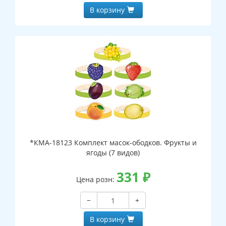
В корзину
*КМА-18123 Комплект масок-ободков. Фрукты и
ягоды (7 видов)
331
₽
Цена розн:
−
+
В корзину