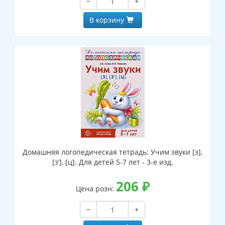
−
+
В корзину
Домашняя логопедическая тетрадь: Учим звуки [з],
[з’], [ц]. Для детей 5-7 лет - 3-е изд.
206
₽
Цена розн:
−
+