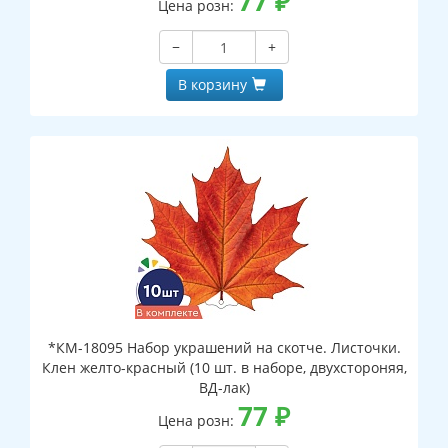
77
₽
Цена розн:
−
+
В корзину
*КМ-18095 Набор украшений на скотче. Листочки.
Клен желто-красный (10 шт. в наборе, двухстороняя,
ВД-лак)
77
₽
Цена розн: