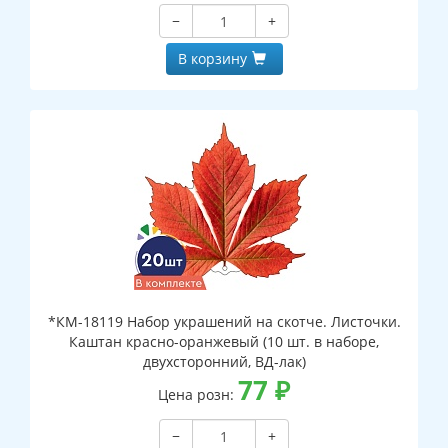
−
+
В корзину
*КМ-18119 Набор украшений на скотче. Листочки.
Каштан красно-оранжевый (10 шт. в наборе,
двухсторонний, ВД-лак)
77
₽
Цена розн:
−
+