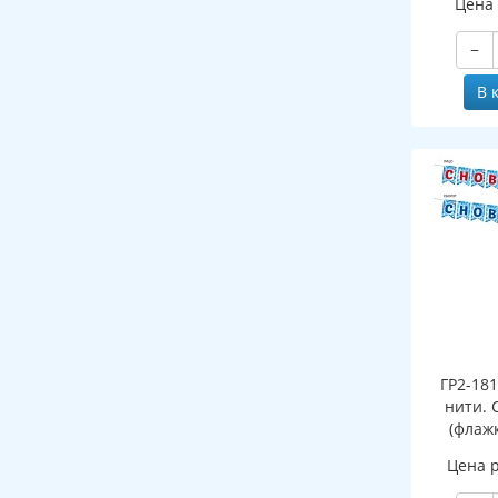
Цена
и раскра
выру
−
В 
ГР2-18
нити. 
(флажк
Цена 