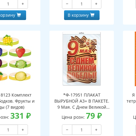
+
−
+
корзину
В корзину
8123 Комплект
*Ф-17951 ПЛАКАТ
Я
бодков. Фрукты и
ВЫРУБНОЙ А3+ В ПАКЕТЕ.
тетр
ды (7 видов)
9 Мая. С Днем Великой
331
₽
Победы! (двухсторонний,
79
₽
розн:
Цена розн:
Ц
ВД-лак, в индивидуальной
упаковке, с европодвесом
+
−
+
и клеевым клапаном)