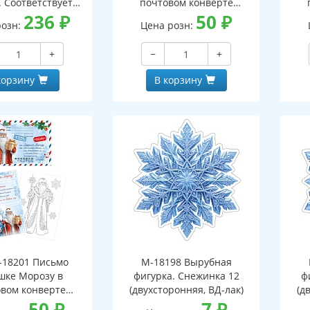
. Соответствует
почтовом конверте
- 3-е изд. испр.
236
₽
(конверт, письмо с текстом
50
₽
(кон
розн:
Цена розн:
и раскраской на обороте,
и р
вырубная фигурка)
+
−
+
корзину
В корзину
18201 Письмо
М-18198 Вырубная
шке Морозу в
фигурка. Снежинка 12
ф
вом конверте
(двухсторонняя, ВД-лак)
(д
 письмо с текстом
50
₽
7
₽