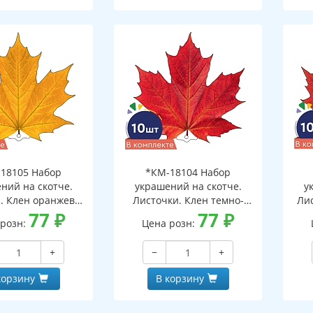
18105 Набор
*КМ-18104 Набор
ний на скотче.
украшений на скотче.
у
. Клен оранжево-
Листочки. Клен темно-
Ли
10 шт. в наборе,
77
₽
красный (10 шт. в наборе,
77
₽
 розн:
Цена розн:
ронняя, ВД-лак)
двухсторонняя, ВД-лак)
дв
+
−
+
корзину
В корзину