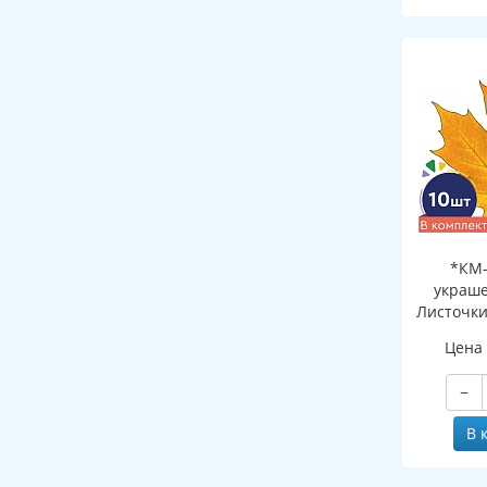
*КМ-
украше
Листочки
желтый (
Цена
двухсто
−
В 