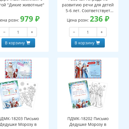
гой "Дикие животные"
развитию речи для детей
5-6 лет. Соответствует
979
₽
ФГОС ДО - 3-е изд. испр.
236
₽
ена розн:
Цена розн:
−
+
−
+
В корзину
В корзину
ПДМК-18203 Письмо
ПДМК-18202 Письмо
Дедушке Морозу в
Дедушке Морозу в