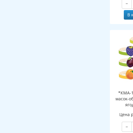
−
В 
*КМА-1
масок-о
яго
Цена 
−