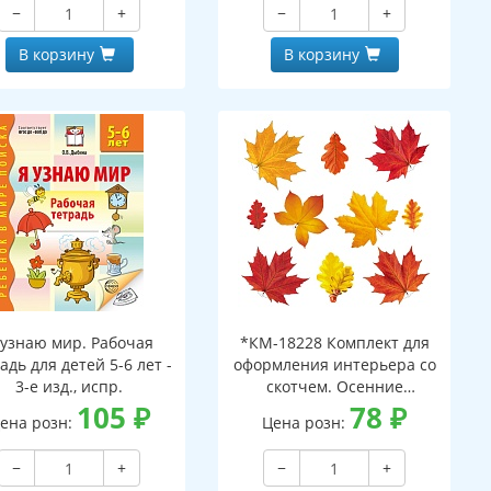
−
+
−
+
В корзину
В корзину
 узнаю мир. Рабочая
*КМ-18228 Комплект для
адь для детей 5-6 лет -
оформления интерьера со
3-е изд., испр.
скотчем. Осенние
105
₽
листочки-2 (10 видов)
78
₽
ена розн:
Цена розн:
−
+
−
+