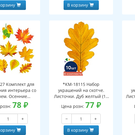
корзину
В корзину
27 Комплект для
*КМ-18115 Набор
ия интерьера со
украшений на скотче.
у
чем. Осенние
Листочки. Дуб желтый (10
Лист
ки-1 (10 видов)
78
₽
шт. в наборе,
77
₽
 розн:
Цена розн:
двухсторонняя, ВД-лак)
дв
+
−
+
корзину
В корзину