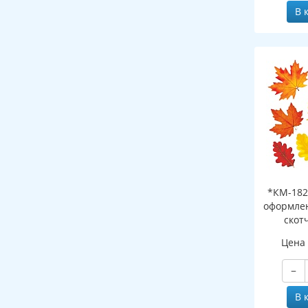
В 
*КМ-182
оформлен
скот
листоч
Цена
−
В 