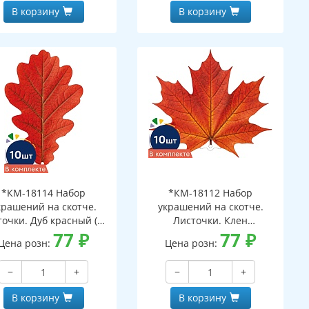
В корзину
В корзину
*КМ-18114 Набор
*КМ-18112 Набор
крашений на скотче.
украшений на скотче.
очки. Дуб красный (10
Листочки. Клен
шт. в наборе,
77
₽
оранжевый (10 шт. в
77
₽
Цена розн:
Цена розн:
ухсторонняя, ВД-лак)
наборе, двухсторонняя, ВД-
лак)
−
+
−
+
В корзину
В корзину