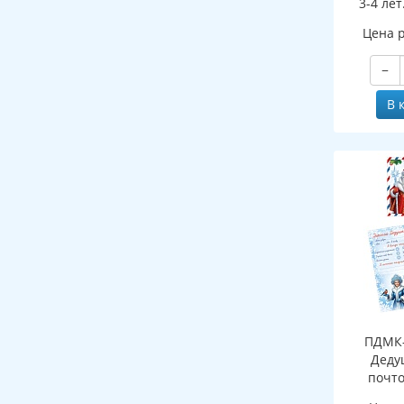
3-4 лет
ФГОС ДО 
Цена 
−
В 
ПДМК-
Деду
почто
(конверт,