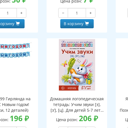
 розн:
Цена розн:
ской на обороте,
бная фигурка)
+
−
+
корзину
В корзину
199 Гирлянда на
Домашняя логопедическая
Я
С Новым годом!
тетрадь: Учим звуки [з],
и, 12 деталей)
[з’], [ц]. Для детей 5-7 лет -
Поз
196
₽
3-е изд.
206
₽
розн:
Цена розн:
Ц