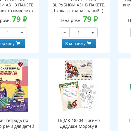
Й А3+ В ПАКЕТЕ.
ВЫРУБНОЙ А3+ В ПАКЕТЕ.
кни
чик с символикой
Школа - страна знаний! (в
индивидуальной
79
₽
индивидуальной упаковке,
79
₽
 розн:
Цена розн:
Ц
, с европодвесом
с европодвесом и клеевым
евым клапаном,
клапаном, двухсторонний,
+
−
+
ронний, ВД-лак)
ВД-лак)
корзину
В корзину
ая тетрадь по
ПДМК-18204 Письмо
ю речи для детей
Дедушке Морозу в