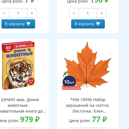
Цена розн:
Цена розн:
−
+
−
+
В корзину
В корзину
 уЗНАЮ мир. Дикие
*КМ-18096 Набор
животные.
украшений на скотче.
навательная книга для
Листочки. Клен
детей 4-8 лет
979
₽
оранжевый (10 шт. в
77
₽
ена розн:
Цена розн:
наборе, двухсторонний,
ВД-лак)