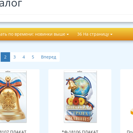
алог
ать по времени: новинки выше
36 На страницу
2
3
4
5
Вперед
8107 ПЛАКАТ
*Ф-18106 ПЛАКАТ
По