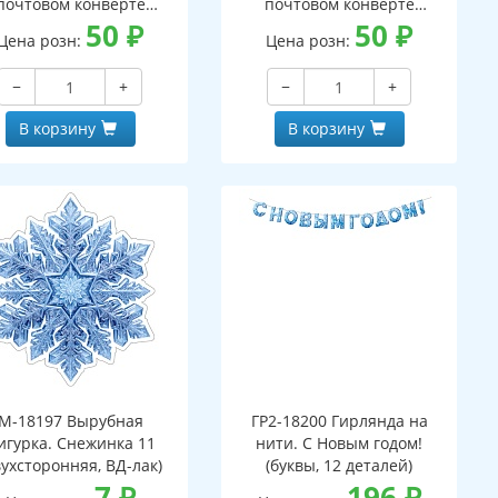
почтовом конверте
почтовом конверте
верт, письмо с текстом
50
₽
(конверт, письмо с текстом
50
₽
Цена розн:
Цена розн:
аскраской на обороте,
и раскраской на обороте,
вырубная фигурка)
вырубная фигурка)
−
+
−
+
В корзину
В корзину
М-18197 Вырубная
ГР2-18200 Гирлянда на
игурка. Снежинка 11
нити. С Новым годом!
вухсторонняя, ВД-лак)
(буквы, 12 деталей)
7
₽
196
₽