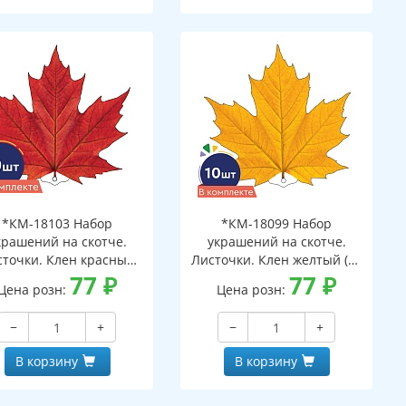
*КМ-18103 Набор
*КМ-18099 Набор
крашений на скотче.
украшений на скотче.
сточки. Клен красный
Листочки. Клен желтый (10
(10 шт. в наборе,
77
₽
шт. в наборе,
77
₽
Цена розн:
Цена розн:
ухсторонняя, ВД-лак)
двухсторонняя, ВД-лак)
−
+
−
+
В корзину
В корзину