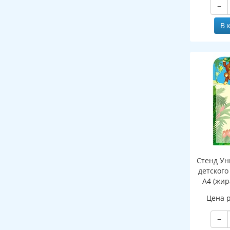
−
клапаном
В 
Стенд Ун
детского
А4 (жир
Цена 
−