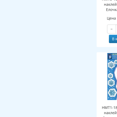
наклей
Елочк
(двухст
Цена
об
мно
−
В 
НМТ1-18
наклей