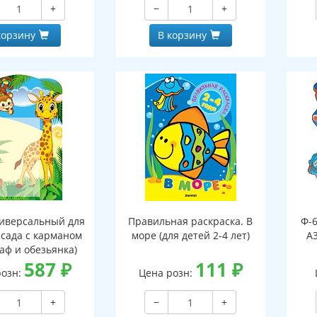
+
−
+
, двухсторонний,
клапаном, двухсторонний,
ВД-лак)
ВД-лак)
корзину
В корзину
иверсальный для
Правильная раскраска. В
Ф-
 сада с карманом
море (для детей 2-4 лет)
А3
аф и обезьянка)
587
₽
111
₽
розн:
Цена розн:
+
−
+