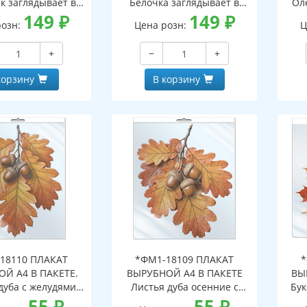
к заглядывает в
Белочка заглядывает в
Ол
двухсторонние,
149
₽
окно (двухсторонние,
149
₽
о
розн:
Цена розн:
Ц
с обеих сторон,
видны с обеих сторон,
в
горазовые)
многоразовые)
+
−
+
корзину
В корзину
18110 ПЛАКАТ
*ФМ1-18109 ПЛАКАТ
*
Й А4 В ПАКЕТЕ.
ВЫРУБНОЙ А4 В ПАКЕТЕ
ВЫ
дуба с желудями
Листья дуба осенние с
Бук
сенние (в
55
₽
желудями (в
55
₽
инд