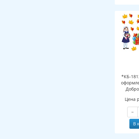
*КБ-181
оформле
Добро
школ
Цена 
−
В 