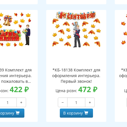
39 Комплект для
*КБ-18138 Комплект для
*К
ния интерьера.
оформления интерьера.
офо
 пожаловать в
Первый звонок!
ьную страну!
422
₽
472
₽
розн:
Цена розн:
Ц
+
−
+
корзину
В корзину