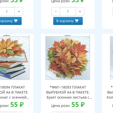
 розн:
Цена розн:
альной упаковке,
индивидуальной упаковке,
с е
двесом и клеевым
с европодвесом и клеевым
кла
+
−
+
, двухсторонний,
клапаном, двухсторонний,
ВД-лак)
ВД-лак)
корзину
В корзину
18094 ПЛАКАТ
*ФМ1-18093 ПЛАКАТ
*
Й А4 В ПАКЕТЕ.
ВЫРУБНОЙ А4 В ПАКЕТЕ.
ВЫ
 книг с осенней
Букет осенних листьев с
Кол
иствой (в
55
₽
рябиной (в
55
₽
инд
 розн:
Цена розн:
альной упаковке,
индивидуальной упаковке,
дв
двесом и клеевым
с европодвесом и клеевым