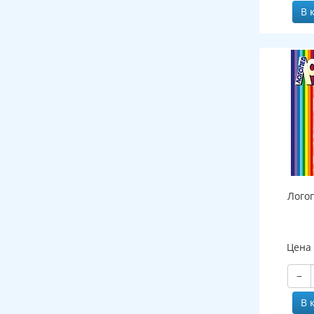
В 
Лого
Цена
−
В 