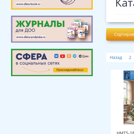
Кат
Сортиров
Назад
2
НМТ5-18