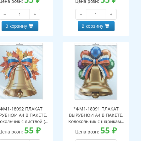
Цена розн:
Цена розн:
вроподвесом и клеевым
с европодвесом и клеевым
паном, двухсторонний,
клапаном, двухсторонний,
−
+
−
+
ВД-лак)
ВД-лак)
В корзину
В корзину
ФМ1-18092 ПЛАКАТ
*ФМ1-18091 ПЛАКАТ
РУБНОЙ А4 В ПАКЕТЕ.
ВЫРУБНОЙ А4 В ПАКЕТЕ.
окольчик с листвой (в
Колокольчик с шариками
ивидуальной упаковке,
55
₽
(в индивидуальной
55
₽
Цена розн:
Цена розн:
ухсторонний, ВД-лак)
упаковке, двухсторонний,
ВД-лак)