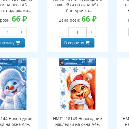
ки на окна А5+.
наклейки на окна А5+.
н
а с подарками
Снегурочка
оронние, видны с
66
₽
(двухсторонние, видны с
66
₽
(дв
 розн:
Цена розн:
еих сторон,
обеих сторон,
горазовые)
многоразовые)
+
−
+
корзину
В корзину
144 Новогодние
НМТ1-18143 Новогодние
НМ
ки на окна А4+.
наклейки на окна А4+.
н