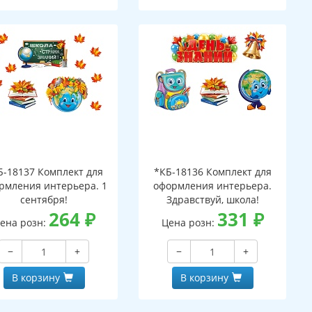
Б-18137 Комплект для
*КБ-18136 Комплект для
рмления интерьера. 1
оформления интерьера.
сентября!
Здравствуй, школа!
264
₽
331
₽
ена розн:
Цена розн:
−
+
−
+
В корзину
В корзину