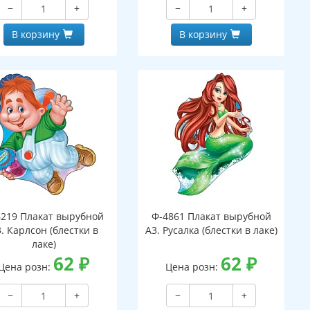
−
+
−
+
В корзину
В корзину
6219 Плакат вырубной
Ф-4861 Плакат вырубной
. Карлсон (блестки в
А3. Русалка (блестки в лаке)
лаке)
62
₽
62
₽
Цена розн:
Цена розн:
−
+
−
+