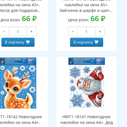
аклейки на окна А5+.
наклейки на окна А5+.
Носок для подарков
Зайчонок в шарфе и шапке
ухсторонние, видны с
66
₽
(двухсторонние, видны с
66
₽
Цена розн:
Цена розн:
обеих сторон,
обеих сторон,
многоразовые)
многоразовые)
−
+
−
+
В корзину
В корзину
Т1-18142 Новогодние
НМТ1-18141 Новогодние
аклейки на окна А4+.
наклейки на окна А4+. Дед