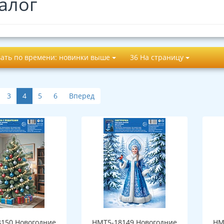
алог
ать по времени: новинки выше
36 На страницу
3
4
5
6
Вперед
150 Новогодние
НМТ5-18149 Новогодние
НМ