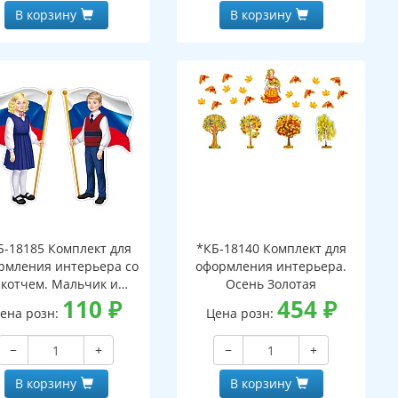
В корзину
В корзину
Б-18185 Комплект для
*КБ-18140 Комплект для
рмления интерьера со
оформления интерьера.
скотчем. Мальчик и
Осень Золотая
евочка с Российским
110
₽
454
₽
ена розн:
Цена розн:
лагом (2 плаката А4)
−
+
−
+
В корзину
В корзину