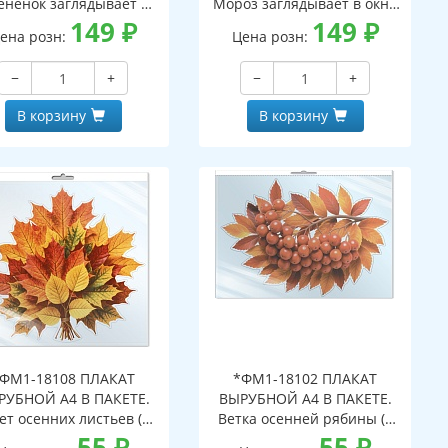
ененок заглядывает в
Мороз заглядывает в окно
кно (двухсторонние,
149
₽
(двухсторонние, видны с
149
₽
ена розн:
Цена розн:
идны с обеих сторон,
обеих сторон,
многоразовые)
многоразовые)
−
+
−
+
В корзину
В корзину
ФМ1-18108 ПЛАКАТ
*ФМ1-18102 ПЛАКАТ
РУБНОЙ А4 В ПАКЕТЕ.
ВЫРУБНОЙ А4 В ПАКЕТЕ.
ет осенних листьев (в
Ветка осенней рябины (в
ивидуальной упаковке,
55
₽
индивидуальной упаковке,
55
₽