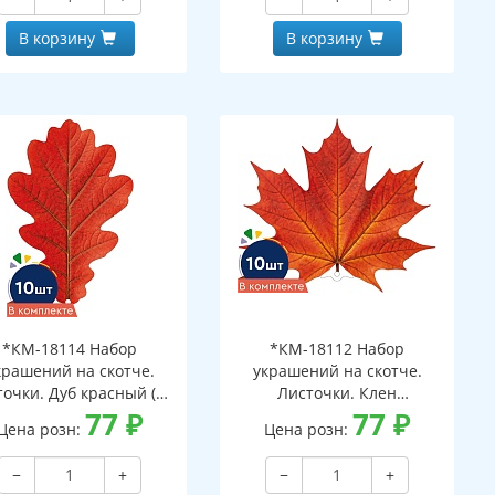
В корзину
В корзину
*КМ-18114 Набор
*КМ-18112 Набор
крашений на скотче.
украшений на скотче.
очки. Дуб красный (10
Листочки. Клен
шт. в наборе,
77
₽
оранжевый (10 шт. в
77
₽
Цена розн:
Цена розн:
ухсторонняя, ВД-лак)
наборе, двухсторонняя, ВД-
лак)
−
+
−
+