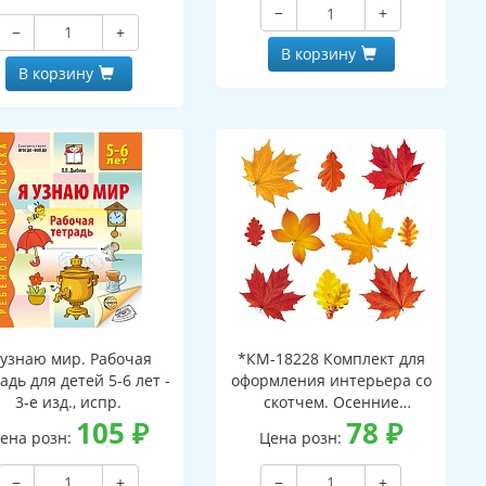
−
+
−
+
В корзину
В корзину
 узнаю мир. Рабочая
*КМ-18228 Комплект для
адь для детей 5-6 лет -
оформления интерьера со
3-е изд., испр.
скотчем. Осенние
105
₽
листочки-2 (10 видов)
78
₽
ена розн:
Цена розн:
−
+
−
+