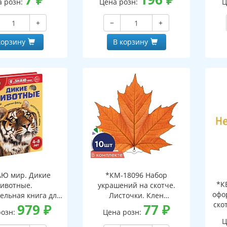
а розн:
Цена розн:
Ц
+
−
+
корзину
В корзину
АЮ мир. Дикие
*КМ-18096 Набор
*К
ивотные.
украшений на скотче.
офо
ельная книга для
Листочки. Клен
ско
тей 4-8 лет
979
₽
оранжевый (10 шт. в
77
₽
розн:
Цена розн:
наборе, двухсторонний,
Ц
ВД-лак)