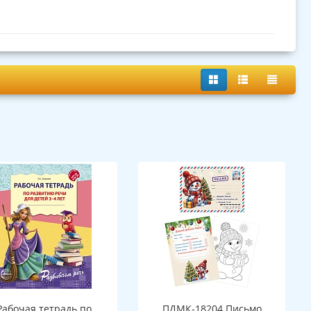
Рабочая тетрадь по
ПДМК-18204 Письмо