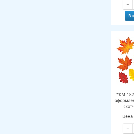
−
В 
*КМ-182
оформлен
скот
листоч
Цена
−