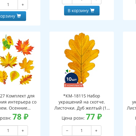
и клеевым клапаном)
+
В корзину
корзину
27 Комплект для
*КМ-18115 Набор
ия интерьера со
украшений на скотче.
у
чем. Осенние
Листочки. Дуб желтый (10
Лист
ки-1 (10 видов)
78
₽
шт. в наборе,
77
₽
 розн:
Цена розн:
двухсторонняя, ВД-лак)
дв
+
−
+