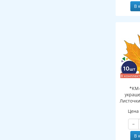
В 
*КМ-
украше
Листочки
желтый (
Цена
двухсто
−
В 