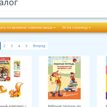
алог
ать по времени: новинки выше
36 На страницу
2
3
4
5
Вперед
ный комплект с
Рабочая тетрадь по