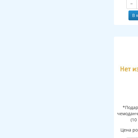
−
В 
*Подар
чемоданч
(10
Цена ро