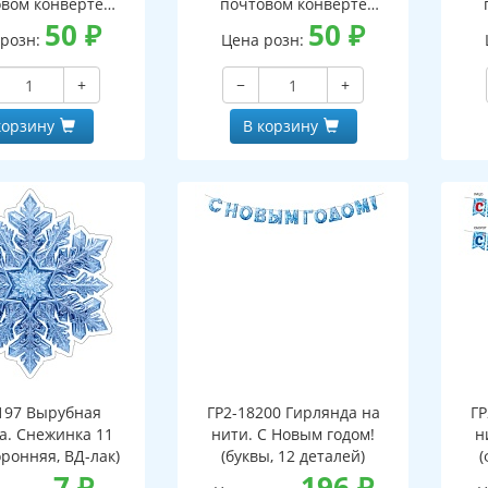
вом конверте
почтовом конверте
 письмо с текстом
50
₽
(конверт, письмо с текстом
50
₽
(кон
 розн:
Цена розн:
ской на обороте,
и раскраской на обороте,
и р
бная фигурка)
вырубная фигурка)
+
−
+
корзину
В корзину
197 Вырубная
ГР2-18200 Гирлянда на
ГР
а. Снежинка 11
нити. С Новым годом!
н
оронняя, ВД-лак)
(буквы, 12 деталей)
(
7
₽
196
₽