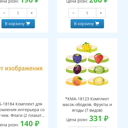
ена розн:
Цена розн:
−
+
−
+
В корзину
В корзину
*КМА-18123 Комплект
Б-18184 Комплект для
масок-ободков. Фрукты и
рмления интерьера со
ягоды (7 видов)
тчем. Флаги (2 плаката
331
₽
Цена розн:
А3)
140
₽
ена розн: