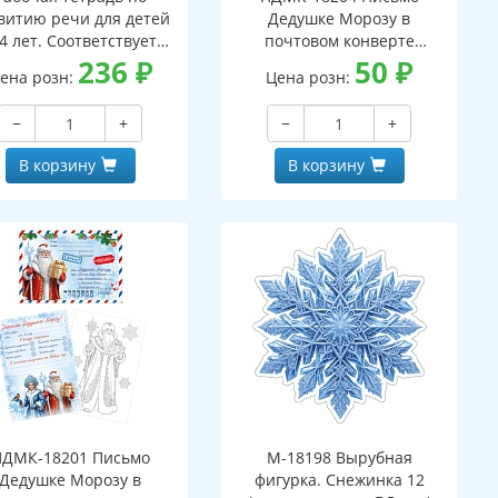
витию речи для детей
Дедушке Морозу в
4 лет. Соответствует
почтовом конверте
С ДО - 3-е изд. испр.
236
₽
(конверт, письмо с текстом
50
₽
ена розн:
Цена розн:
и раскраской на обороте,
вырубная фигурка)
−
+
−
+
В корзину
В корзину
ПДМК-18201 Письмо
М-18198 Вырубная
Дедушке Морозу в
фигурка. Снежинка 12