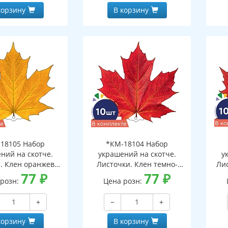
корзину
В корзину
18105 Набор
*КМ-18104 Набор
ний на скотче.
украшений на скотче.
у
. Клен оранжево-
Листочки. Клен темно-
Ли
10 шт. в наборе,
77
₽
красный (10 шт. в наборе,
77
₽
 розн:
Цена розн:
ронняя, ВД-лак)
двухсторонняя, ВД-лак)
дв
+
−
+
корзину
В корзину