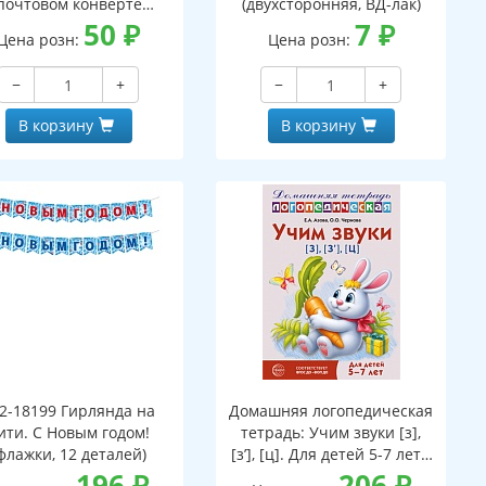
почтовом конверте
(двухсторонняя, ВД-лак)
верт, письмо с текстом
50
₽
7
₽
Цена розн:
Цена розн:
аскраской на обороте,
вырубная фигурка)
−
+
−
+
В корзину
В корзину
2-18199 Гирлянда на
Домашняя логопедическая
ити. С Новым годом!
тетрадь: Учим звуки [з],
флажки, 12 деталей)
[з’], [ц]. Для детей 5-7 лет -
196
₽
3-е изд.
206
₽