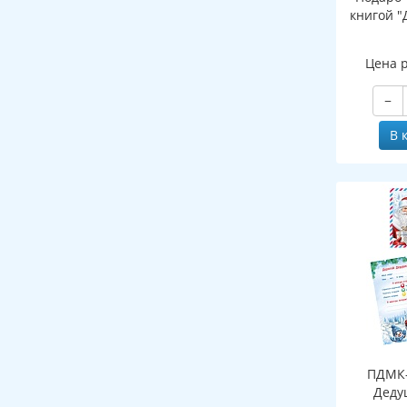
книгой "
Цена 
−
В 
ПДМК-
Деду