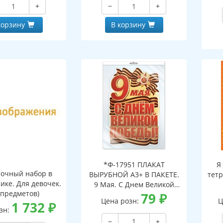
+
−
+
корзину
В корзину
*Ф-17951 ПЛАКАТ
Я
очный набор в
ВЫРУБНОЙ А3+ В ПАКЕТЕ.
тетр
ике. Для девочек.
9 Мая. С Днем Великой
 предметов)
Победы! (двухсторонний,
79
₽
Цена розн:
Ц
1 732
₽
ВД-лак, в индивидуальной
зн:
упаковке, с европодвесом
−
+