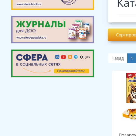
Кат
Сортиров
Назад
1
Подароч