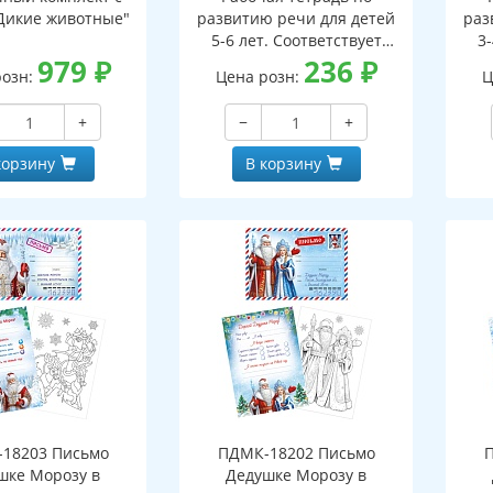
Дикие животные"
развитию речи для детей
раз
5-6 лет. Соответствует
3-
979
₽
ФГОС ДО - 3-е изд. испр.
236
₽
ФГО
розн:
Цена розн:
Ц
+
−
+
корзину
В корзину
18203 Письмо
ПДМК-18202 Письмо
шке Морозу в
Дедушке Морозу в