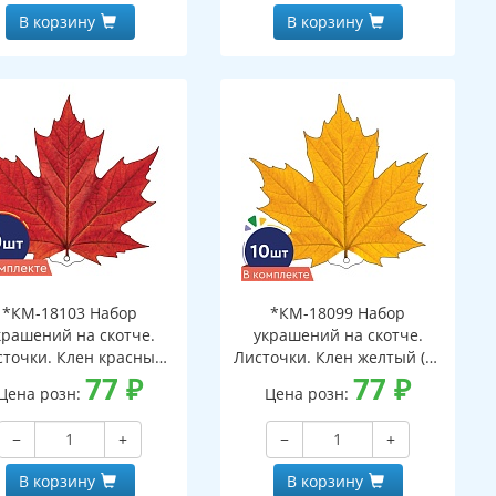
В корзину
В корзину
*КМ-18103 Набор
*КМ-18099 Набор
крашений на скотче.
украшений на скотче.
сточки. Клен красный
Листочки. Клен желтый (10
(10 шт. в наборе,
77
₽
шт. в наборе,
77
₽
Цена розн:
Цена розн:
ухсторонняя, ВД-лак)
двухсторонняя, ВД-лак)
−
+
−
+
В корзину
В корзину