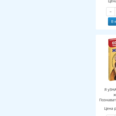
Цен
−
В 
Я уЗН
ж
Познават
де
Цена 