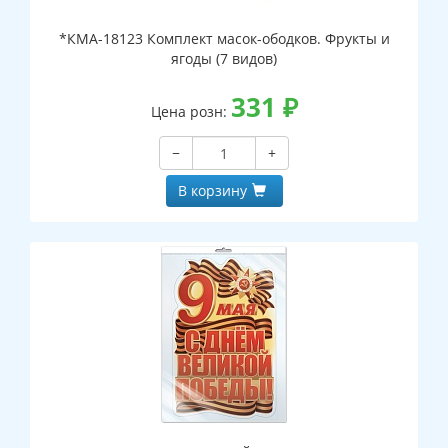
*КМА-18123 Комплект масок-ободков. Фрукты и
ягоды (7 видов)
331
₽
Цена розн:
−
+
В корзину