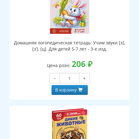
Домашняя логопедическая тетрадь: Учим звуки [з],
[з’], [ц]. Для детей 5-7 лет - 3-е изд.
206
₽
Цена розн:
−
+
В корзину