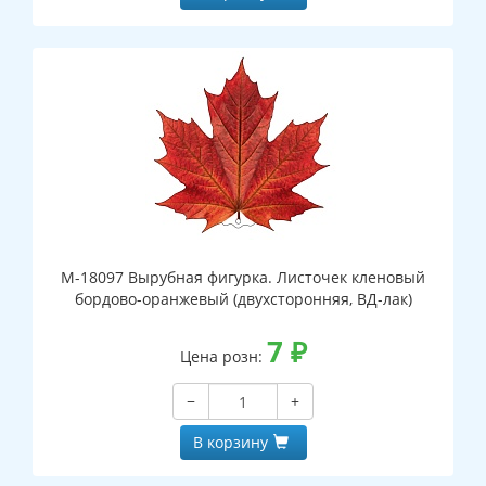
М-18097 Вырубная фигурка. Листочек кленовый
бордово-оранжевый (двухсторонняя, ВД-лак)
7
₽
Цена розн:
−
+
В корзину