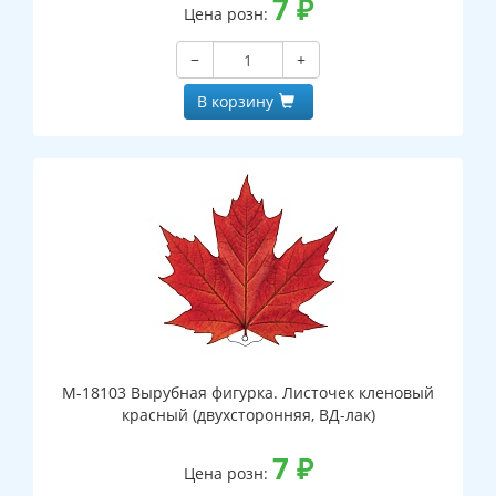
7
₽
Цена розн:
−
+
В корзину
М-18103 Вырубная фигурка. Листочек кленовый
красный (двухсторонняя, ВД-лак)
7
₽
Цена розн: