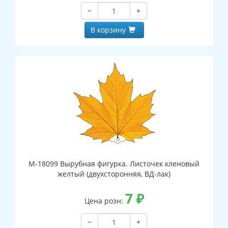
−
+
В корзину
М-18099 Вырубная фигурка. Листочек кленовый
желтый (двухсторонняя, ВД-лак)
7
₽
Цена розн:
−
+