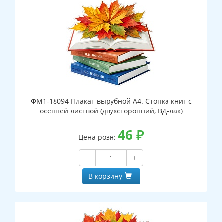
ФМ1-18094 Плакат вырубной А4. Стопка книг с
осенней листвой (двухсторонний, ВД-лак)
46
₽
Цена розн:
−
+
В корзину