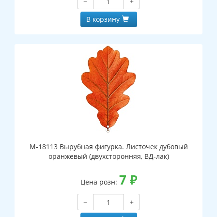
−
+
В корзину
М-18113 Вырубная фигурка. Листочек дубовый
оранжевый (двухсторонняя, ВД-лак)
7
₽
Цена розн:
−
+