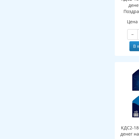
дене
Поздра
мужско
Цена
−
В 
КДС2-18
денег на