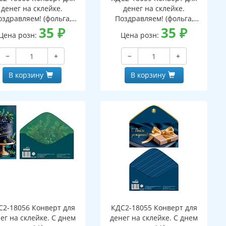
денег на склейке.
денег на склейке.
оздравляем! (фольга,
Поздравляем! (фольга,
ужской, однотонный,
35
₽
мужской, узоры)
35
₽
Цена розн:
Цена розн:
узоры)
−
+
−
+
В корзину
В корзину
С2-18056 Конверт для
КДС2-18055 Конверт для
ег на склейке. С днем
денег на склейке. С днем