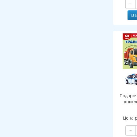
−
В 
Подароч
книго
Цена 
−