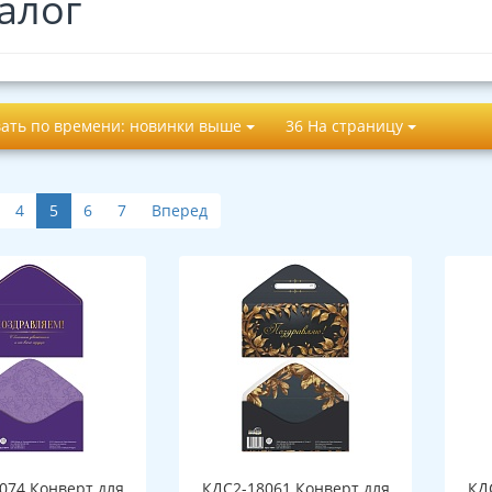
алог
ать по времени: новинки выше
36 На страницу
4
5
6
7
Вперед
074 Конверт для
КДС2-18061 Конверт для
КД