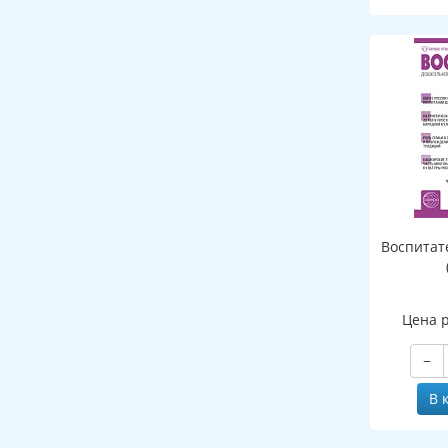
Воспитат
Цена 
−
В 