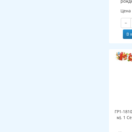
рожде
мужс
Цена
−
В 
ГР1-1810
м). 1 С