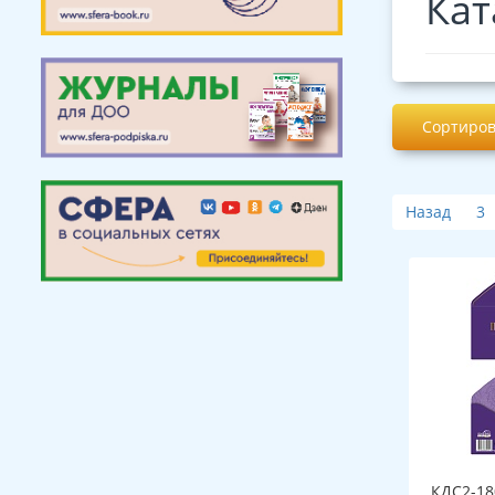
Кат
Сортиров
Назад
3
КДС2-18