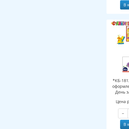
В 
*КБ-181
оформле
День з
(гирлянда
Цена 
А3, плака
1 шт. и 4
−
В 