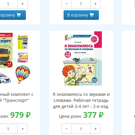
+
−
+
корзину
В корзину
ный комплект с
Я знакомлюсь со звуками и
й "Транспорт"
словами. Рабочая тетрадь
для детей 3-4 лет - 2-е изд.
979
₽
377
₽
розн:
Цена розн:
+
−
+