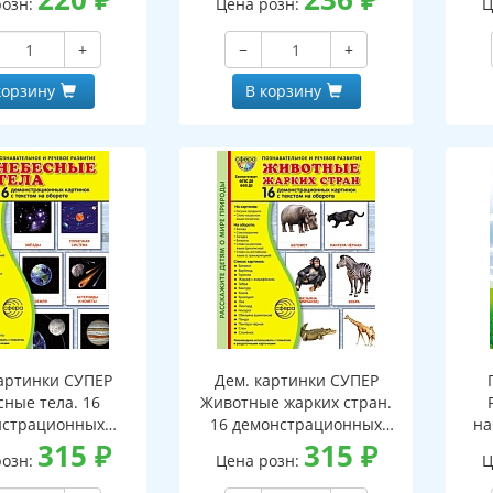
розн:
Цена розн:
Ц
+
−
+
корзину
В корзину
артинки СУПЕР
Дем. картинки СУПЕР
сные тела. 16
Животные жарких стран.
нстрационных
16 демонстрационных
на
ок с текстом В
315
₽
картинок с текстом В
315
₽
н
розн:
Цена розн:
Ц
 (173х220 мм)
ПАПКЕ (173х220 мм)