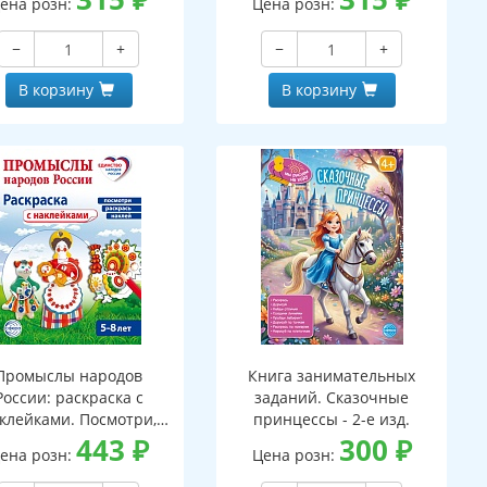
ена розн:
Цена розн:
ПАПКЕ (173х220 мм)
−
+
−
+
В корзину
В корзину
Промыслы народов
Книга занимательных
России: раскраска с
заданий. Сказочные
клейками. Посмотри,
принцессы - 2-е изд.
аклей, раскрась (для
443
₽
300
₽
ена розн:
Цена розн:
детей 5-8 лет)