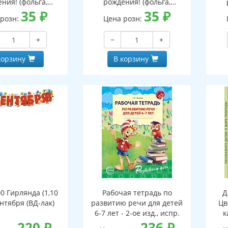
ния! (фольга,
рождения! (фольга,
кой, вензеля)
35
₽
мужской, текст)
35
₽
 розн:
Цена розн:
+
−
+
корзину
В корзину
0 Гирлянда (1,10
Рабочая тетрадь по
Д
ентября (ВД-лак)
развитию речи для детей
Цв
6-7 лет - 2-ое изд., испр.
к
220
₽
236
₽