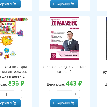
корзину
В корзину
25 Комплект для
Управление ДОУ 2026 № 3
ния интерьера.
(апрель)
ру
ащиты детей-2
 2,3 м с плакатом
836
₽
443
₽
розн:
Цена розн:
Ц
т А4, 2 фигуры по
 фигуры по 20 шт.)
+
−
+
корзину
В корзину