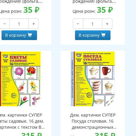
рождения! (фольга,
рождения! (фольга,
унисекс, торт)
35
₽
мужской, подарок)
35
₽
Цена розн:
Цена розн:
−
+
−
+
В корзину
В корзину
ем. картинки СУПЕР
Дем. картинки СУПЕР
еты садовые. 16 дем.
Посуда столовая. 16
артинок с текстом В
демонстрационных
ПАПКЕ (173х220 мм)
315
₽
картинок с текстом В
315
₽