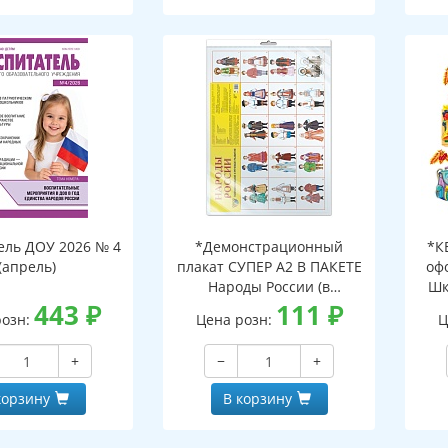
ель ДОУ 2026 № 4
*Демонстрационный
*К
(апрель)
плакат СУПЕР А2 В ПАКЕТЕ
оф
Народы России (в
Шк
443
₽
индивидуальной упаковке,
111
₽
розн:
Цена розн:
Ц
с европодвесом и клеевым
клапаном)
+
−
+
корзину
В корзину