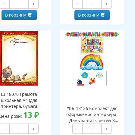
−
+
−
+
В корзину
В корзину
Ш-18070 Грамота
школьная А4 (для
принтера, бумага
*КБ-18126 Комплект для
мелованная 150 г
13
₽
оформления интерьера.
Цена розн:
День защиты детей-3
(гирлянда 2,3 м, 2 плаката
−
+
−
+
А3 и 3 фигуры по 20 шт.)