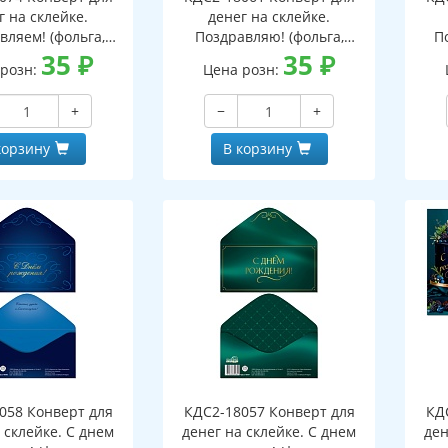
г на склейке.
денег на склейке.
вляем! (фольга,
Поздравляю! (фольга,
П
й, однотонный)
35
₽
унисекс, однотонный,
35
₽
м
 розн:
Цена розн:
узоры)
+
−
+
корзину
В корзину
058 Конверт для
КДС2-18057 Конверт для
КД
 склейке. С днем
денег на склейке. С днем
ден