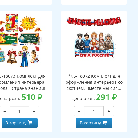
Б-18073 Комплект для
*КБ-18072 Комплект для
ормления интерьера.
оформления интерьера со
ола - Страна знаний!
скотчем. Вместе мы сила!
510
₽
(плакат А3 и гирлянда 1,6
291
₽
ена розн:
Цена розн:
м)
−
+
−
+
В корзину
В корзину