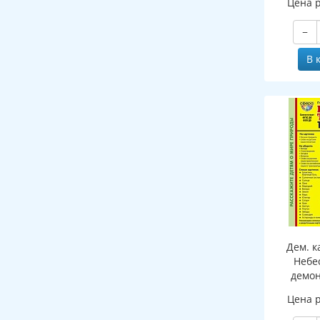
Цена 
−
В 
Дем. к
Небе
демо
картин
Цена 
ПАПКЕ