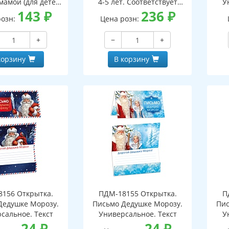
мамой (для детей
4-5 лет. Соответствует
У
5-7 лет)
143
₽
ФГОС ДО - 3-е изд испр.
236
₽
розн:
Цена розн:
+
−
+
корзину
В корзину
156 Открытка.
ПДМ-18155 Открытка.
П
Дедушке Морозу.
Письмо Дедушке Морозу.
Пис
сальное. Текст
Универсальное. Текст
У
24
₽
24
₽