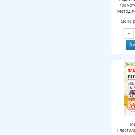
грамоте
Методич
рабочей 
Цена 
зву
−
В 
Ма
Пластил