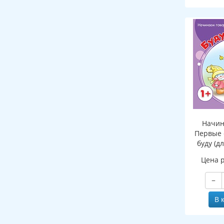
Начин
Первые 
буду (д
Цена 
−
В 