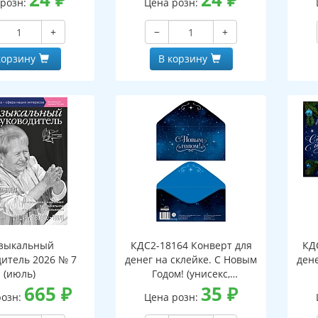
 розн:
Цена розн:
+
−
+
корзину
В корзину
зыкальный
КДС2-18164 Конверт для
КД
дитель 2026 № 7
денег на склейке. С Новым
дене
(июль)
Годом! (унисекс,
665
₽
серебряная фольга)
35
₽
розн:
Цена розн: