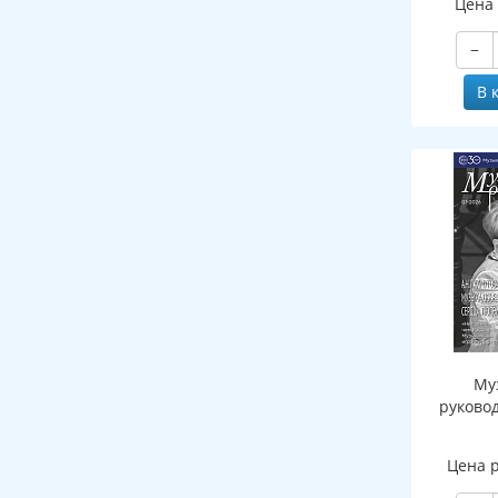
Цена
−
В 
Му
руково
Цена 