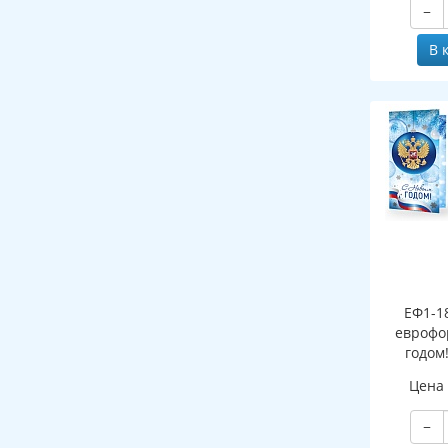
−
В 
ЕФ1-1
еврофо
годом
символи
Цена
(сере
−