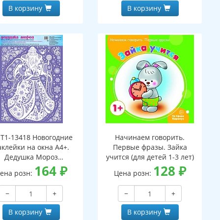
В корзину
В корзину
Т1-13418 Новогодние
Начинаем говорить.
аклейки на окна А4+.
Первые фразы. Зайка
Дедушка Мороз
учится (для детей 1-3 лет)
(пластизоль,
164
₽
128
₽
ена розн:
Цена розн:
многоразовые)
−
+
−
+
В корзину
В корзину