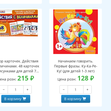
ор карточек. Действия
Начинаем говорить.
личинами. 48 карточек
Первые фразы. Ку-Ка-Ре-
исунками для детей 7-
Ку! (для детей 1-3 лет)
лет. 24 уравнения с
215
₽
128
₽
ена розн:
Цена розн:
аданиями на обороте
−
+
−
+
В корзину
В корзину