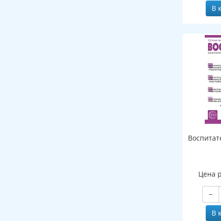
В 
Воспитат
Цена 
−
В 