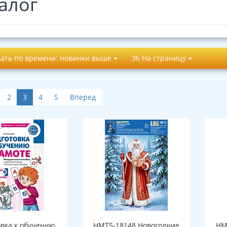
алог
ать по времени: новинки выше
36 На страницу
2
3
4
5
Вперед
овка к обучению
НМТ5-18148 Новогодние
НМ