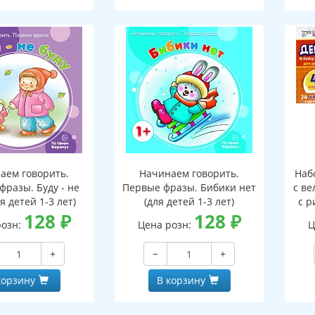
аем говорить.
Начинаем говорить.
Наб
фразы. Буду - не
Первые фразы. Бибики нет
с ве
ля детей 1-3 лет)
(для детей 1-3 лет)
с р
128
₽
128
₽
9
розн:
Цена розн:
Ц
з
+
−
+
корзину
В корзину