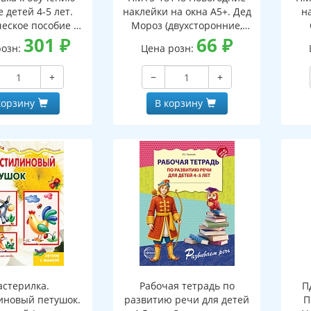
 детей 4-5 лет.
наклейки на окна А5+. Дед
н
еское пособие к
Мороз (двухсторонние,
тетради "Я узнаю
301
₽
видны с обеих сторон,
66
₽
(дв
розн:
Цена розн:
ки и буквы"
многоразовые)
+
−
+
корзину
В корзину
стерилка.
Рабочая тетрадь по
П
иновый петушок.
развитию речи для детей
П