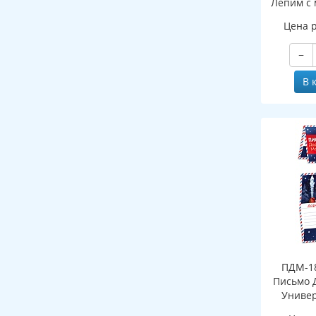
Лепим с 
Цена 
−
В 
ПДМ-18
Письмо 
Универ