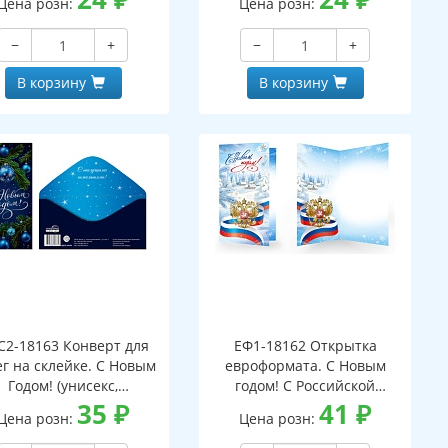
Цена розн:
Цена розн:
−
+
−
+
В корзину
В корзину
С2-18163 Конверт для
ЕФ1-18162 Открытка
г на склейке. С Новым
евроформата. С Новым
Годом! (унисекс,
годом! С Российской
серебряная фольга)
35
₽
символикой. Без текста
41
₽
Цена розн:
Цена розн:
(серебряная фольга)