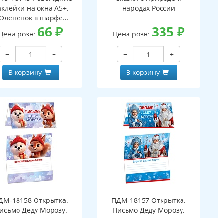
аклейки на окна А5+.
народах России
Олененок в шарфе
ухсторонние, видны с
66
₽
335
₽
Цена розн:
Цена розн:
обеих сторон,
многоразовые)
−
+
−
+
В корзину
В корзину
ДМ-18158 Открытка.
ПДМ-18157 Открытка.
исьмо Деду Морозу.
Письмо Деду Морозу.