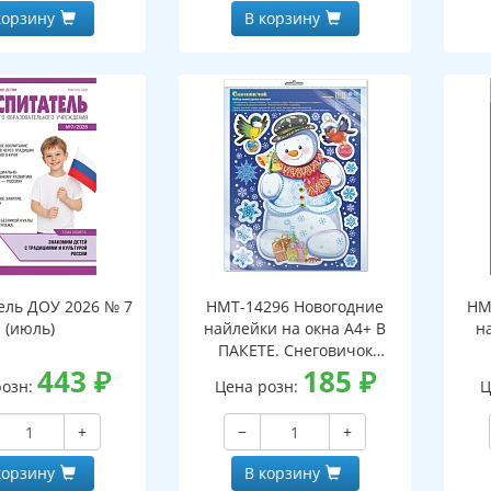
корзину
В корзину
ель ДОУ 2026 № 7
НМТ-14296 Новогодние
НМ
(июль)
найлейки на окна А4+ В
н
ПАКЕТЕ. Снеговичок
443
₽
(серебряная
185
₽
розн:
Цена розн:
Ц
металлизация,
многоразовые)
+
−
+
корзину
В корзину