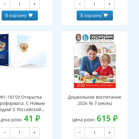
−
+
−
+
В корзину
В корзину
Ф1-18159 Открытка
Дошкольное воспитание
роформата. С Новым
2026 № 7 (июль)
годом! С Российской
мволикой. Без текста
41
₽
615
₽
Цена розн:
Цена розн:
серебряная фольга)
−
+
−
+