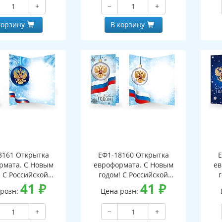
+
−
+
корзину
В корзину
8161 Открытка
ЕФ1-18160 Открытка
Е
рмата. С Новым
евроформата. С Новым
ев
! С Российской
годом! С Российской
кой. Без текста
41
₽
символикой. Без текста
41
₽
си
 розн:
Цена розн:
бряная фольга)
(серебряная фольга)
(
+
−
+