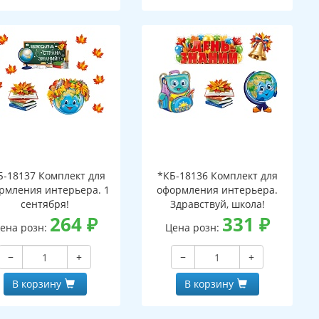
Б-18137 Комплект для
*КБ-18136 Комплект для
рмления интерьера. 1
оформления интерьера.
сентября!
Здравствуй, школа!
264
₽
331
₽
ена розн:
Цена розн:
−
+
−
+
В корзину
В корзину