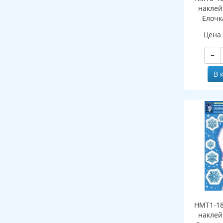
наклей
Елочк
(двухст
Цена
об
мно
−
В 
НМТ1-18
наклей