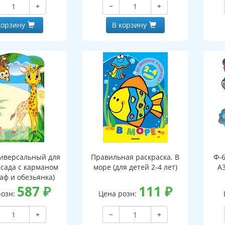
+
−
+
, двухсторонний,
клапаном, двухсторонний,
ВД-лак)
ВД-лак)
корзину
В корзину
иверсальный для
Правильная раскраска. В
Ф-
 сада с карманом
море (для детей 2-4 лет)
А3
аф и обезьянка)
587
₽
111
₽
розн:
Цена розн:
+
−
+