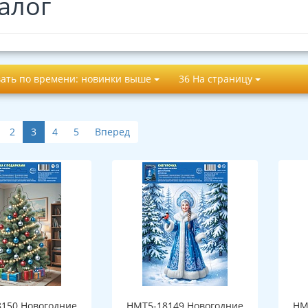
алог
ать по времени: новинки выше
36 На страницу
2
3
4
5
Вперед
150 Новогодние
НМТ5-18149 Новогодние
НМ