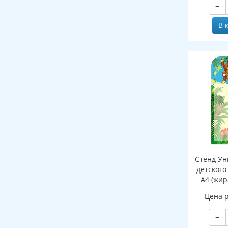
−
клапаном
В 
Стенд Ун
детского
А4 (жир
Цена 
−