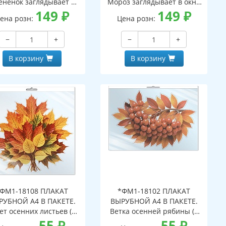
ененок заглядывает в
Мороз заглядывает в окно
кно (двухсторонние,
149
₽
(двухсторонние, видны с
149
₽
ена розн:
Цена розн:
идны с обеих сторон,
обеих сторон,
многоразовые)
многоразовые)
−
+
−
+
В корзину
В корзину
ФМ1-18108 ПЛАКАТ
*ФМ1-18102 ПЛАКАТ
РУБНОЙ А4 В ПАКЕТЕ.
ВЫРУБНОЙ А4 В ПАКЕТЕ.
ет осенних листьев (в
Ветка осенней рябины (в
ивидуальной упаковке,
55
₽
индивидуальной упаковке,
55
₽