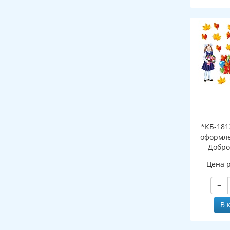
*КБ-181
оформле
Добро
школ
Цена 
−
В 