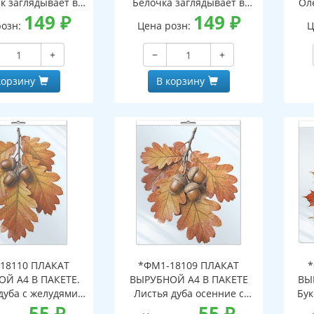
к заглядывает в
Белочка заглядывает в
Ол
двухсторонние,
149
₽
окно (двухсторонние,
149
₽
о
розн:
Цена розн:
Ц
с обеих сторон,
видны с обеих сторон,
в
горазовые)
многоразовые)
+
−
+
корзину
В корзину
18110 ПЛАКАТ
*ФМ1-18109 ПЛАКАТ
*
Й А4 В ПАКЕТЕ.
ВЫРУБНОЙ А4 В ПАКЕТЕ
ВЫ
дуба с желудями
Листья дуба осенние с
Бук
сенние (в
55
₽
желудями (в
55
₽
инд