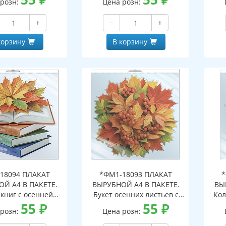
 розн:
Цена розн:
альной упаковке,
индивидуальной упаковке,
с е
двесом и клеевым
с европодвесом и клеевым
кла
+
−
+
, двухсторонний,
клапаном, двухсторонний,
ВД-лак)
ВД-лак)
корзину
В корзину
18094 ПЛАКАТ
*ФМ1-18093 ПЛАКАТ
*
Й А4 В ПАКЕТЕ.
ВЫРУБНОЙ А4 В ПАКЕТЕ.
ВЫ
 книг с осенней
Букет осенних листьев с
Кол
иствой (в
55
₽
рябиной (в
55
₽
инд
 розн:
Цена розн:
альной упаковке,
индивидуальной упаковке,
дв
двесом и клеевым
с европодвесом и клеевым