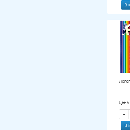
В 
Лого
Цена
−
В 