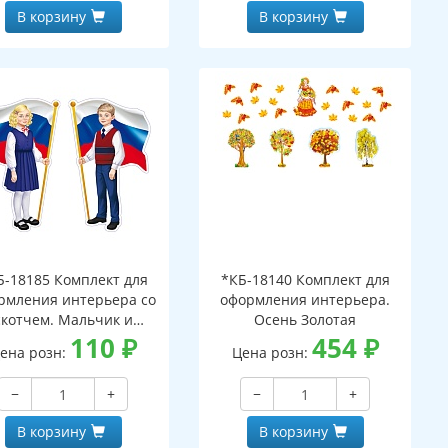
В корзину
В корзину
Б-18185 Комплект для
*КБ-18140 Комплект для
рмления интерьера со
оформления интерьера.
скотчем. Мальчик и
Осень Золотая
евочка с Российским
110
₽
454
₽
ена розн:
Цена розн:
лагом (2 плаката А4)
−
+
−
+
В корзину
В корзину