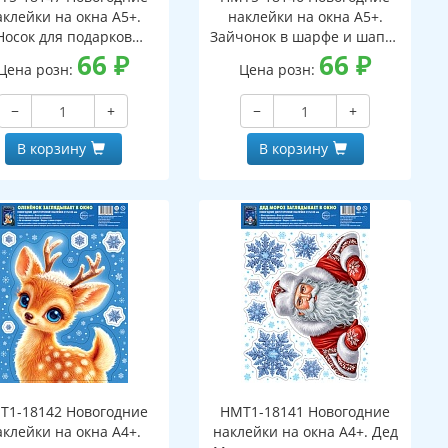
аклейки на окна А5+.
наклейки на окна А5+.
Носок для подарков
Зайчонок в шарфе и шапке
ухсторонние, видны с
66
₽
(двухсторонние, видны с
66
₽
Цена розн:
Цена розн:
обеих сторон,
обеих сторон,
многоразовые)
многоразовые)
−
+
−
+
В корзину
В корзину
Т1-18142 Новогодние
НМТ1-18141 Новогодние
аклейки на окна А4+.
наклейки на окна А4+. Дед