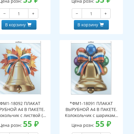
Цена розн:
Цена розн:
вроподвесом и клеевым
с европодвесом и клеевым
паном, двухсторонний,
клапаном, двухсторонний,
−
+
−
+
ВД-лак)
ВД-лак)
В корзину
В корзину
ФМ1-18092 ПЛАКАТ
*ФМ1-18091 ПЛАКАТ
РУБНОЙ А4 В ПАКЕТЕ.
ВЫРУБНОЙ А4 В ПАКЕТЕ.
окольчик с листвой (в
Колокольчик с шариками
ивидуальной упаковке,
55
₽
(в индивидуальной
55
₽
Цена розн:
Цена розн:
ухсторонний, ВД-лак)
упаковке, двухсторонний,
ВД-лак)