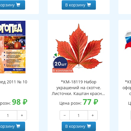
корзину
В корзину
пед 2011 № 10
*КМ-18119 Набор
*К
украшений на скотче.
офо
Листочки. Каштан красно-
98
₽
оранжевый (10 шт. в
77
₽
д
 розн:
Цена розн:
Ц
наборе, двухсторонний,
ф
ВД-лак)
+
−
+
корзину
В корзину