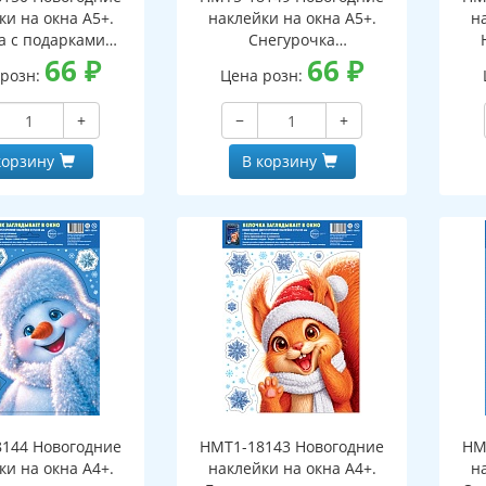
ки на окна А5+.
наклейки на окна А5+.
н
а с подарками
Снегурочка
оронние, видны с
66
₽
(двухсторонние, видны с
66
₽
(дв
 розн:
Цена розн:
еих сторон,
обеих сторон,
горазовые)
многоразовые)
+
−
+
корзину
В корзину
144 Новогодние
НМТ1-18143 Новогодние
НМ
ки на окна А4+.
наклейки на окна А4+.
н