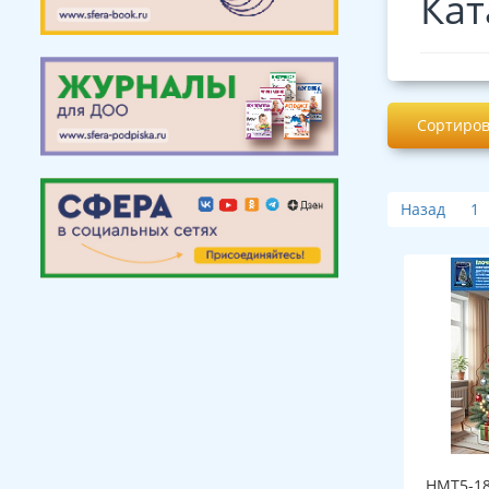
Кат
Сортиров
Назад
1
НМТ5-18