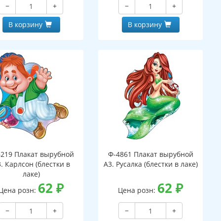
−
+
−
+
В корзину
В корзину
6219 Плакат вырубной
Ф-4861 Плакат вырубной
. Карлсон (блестки в
А3. Русалка (блестки в лаке)
лаке)
62
₽
62
₽
Цена розн:
Цена розн:
−
+
−
+