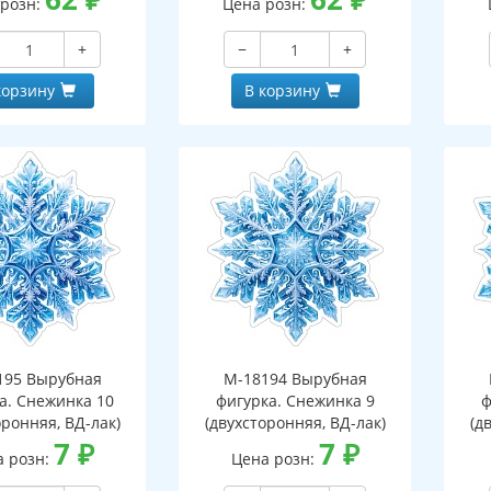
 розн:
Цена розн:
+
−
+
корзину
В корзину
195 Вырубная
М-18194 Вырубная
а. Снежинка 10
фигурка. Снежинка 9
ф
оронняя, ВД-лак)
(двухсторонняя, ВД-лак)
(д
7
₽
7
₽
а розн:
Цена розн: