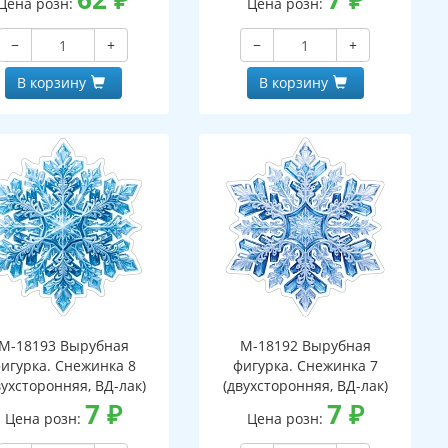
Цена розн:
Цена розн:
−
+
−
+
В корзину
В корзину
М-18193 Вырубная
М-18192 Вырубная
игурка. Снежинка 8
фигурка. Снежинка 7
вухсторонняя, ВД-лак)
(двухсторонняя, ВД-лак)
7
₽
7
₽
Цена розн:
Цена розн: