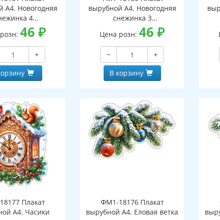
й А4. Новогодняя
вырубной А4. Новогодняя
выр
нежинка 4
снежинка 3
оронний, ВД-лак)
46
₽
(двухсторонний, ВД-лак)
46
₽
(д
 розн:
Цена розн:
+
−
+
корзину
В корзину
18177 Плакат
ФМ1-18176 Плакат
ной А4. Часики
вырубной А4. Еловая ветка
выру