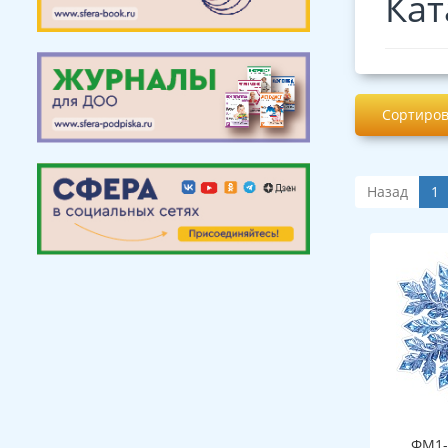
Кат
Сортиров
Назад
1
ФМ1-