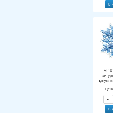
В 
М-18
фигур
(двухст
Цен
−
В 