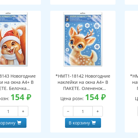
8143 Новогодние
*НМТ1-18142 Новогодние
*НМ
и на окна А4+ В
наклейки на окна А4+ В
на
ЕТЕ. Белочка
ПАКЕТЕ. Олененок
ает в окно (видны
154
₽
заглядывает в окно (видны
154
₽
загл
розн:
Цена розн:
Ц
беих сторон,
с обеих сторон,
горазовые, в
многоразовые, в
+
−
+
альной упаковке,
индивидуальной упаковке,
инд
двесом и клеевым
с европодвесом и клеевым
с е
корзину
В корзину
лапаном)
клапаном)