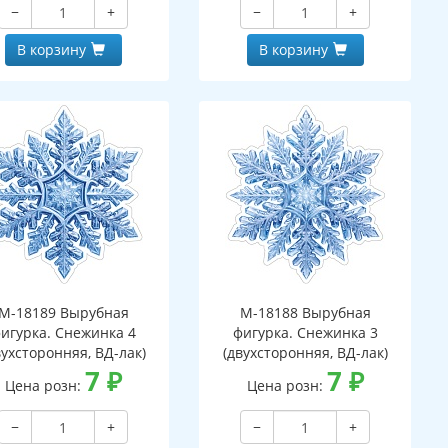
−
+
−
+
В корзину
В корзину
М-18189 Вырубная
М-18188 Вырубная
игурка. Снежинка 4
фигурка. Снежинка 3
вухсторонняя, ВД-лак)
(двухсторонняя, ВД-лак)
7
₽
7
₽
Цена розн:
Цена розн:
−
+
−
+