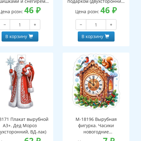
шишками и снегирем
подарком (двухсторонний,
вухсторонний, ВД-лак)
46
₽
ВД-лак)
46
₽
Цена розн:
Цена розн:
−
+
−
+
В корзину
В корзину
8171 Плакат вырубной
М-18196 Вырубная
А3+. Дед Мороз
фигурка. Часики
вухсторонний, ВД-лак)
новогодние
62
₽
(двухсторонняя, ВД-лак)
7
₽