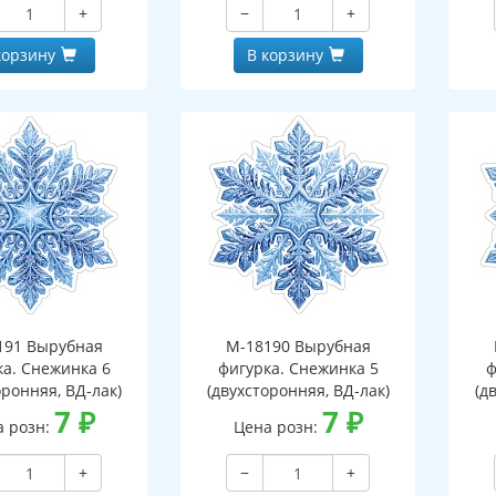
+
−
+
корзину
В корзину
191 Вырубная
М-18190 Вырубная
ка. Снежинка 6
фигурка. Снежинка 5
ф
оронняя, ВД-лак)
(двухсторонняя, ВД-лак)
(д
7
₽
7
₽
а розн:
Цена розн:
+
−
+