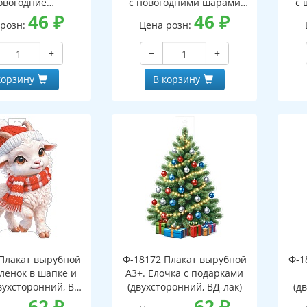
овогодние
с новогодними шарами
с 
оронний, ВД-лак)
46
₽
(двухсторонний, ВД-лак)
46
₽
(д
 розн:
Цена розн:
+
−
+
корзину
В корзину
Плакат вырубной
Ф-18172 Плакат вырубной
Ф-1
зленок в шапке и
А3+. Елочка с подарками
вухсторонний, ВД-
(двухсторонний, ВД-лак)
(д
лак)
62
₽
62
₽