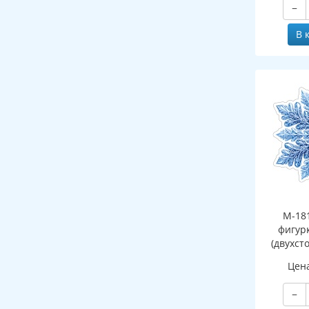
−
В 
М-18
фигур
(двухст
Цен
−