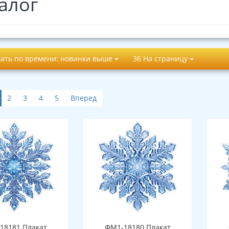
алог
ать по времени: новинки выше
36 На страницу
2
3
4
5
Вперед
18181 Плакат
ФМ1-18180 Плакат