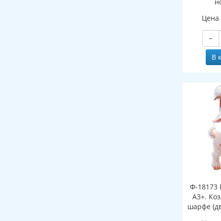
н
(двухст
Цена
−
В 
Ф-18173 
А3+. Ко
шарфе (д