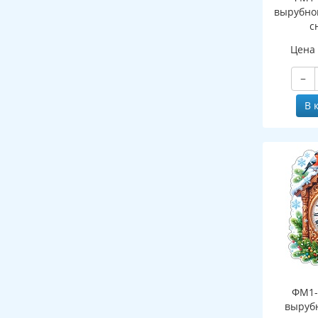
вырубно
с
(двухст
Цена
−
В 
ФМ1-
выруб