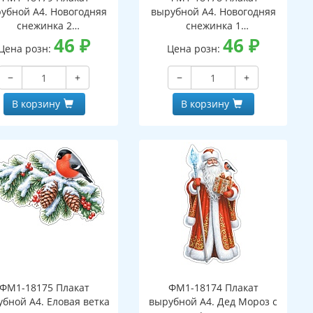
убной А4. Новогодняя
вырубной А4. Новогодняя
снежинка 2
снежинка 1
вухсторонний, ВД-лак)
46
₽
(двухсторонний, ВД-лак)
46
₽
Цена розн:
Цена розн:
−
+
−
+
В корзину
В корзину
ФМ1-18175 Плакат
ФМ1-18174 Плакат
бной А4. Еловая ветка
вырубной А4. Дед Мороз с