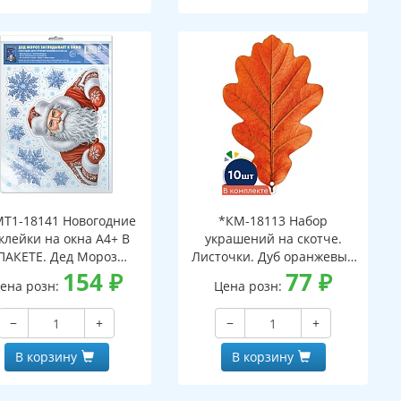
Т1-18141 Новогодние
*КМ-18113 Набор
клейки на окна А4+ В
украшений на скотче.
ПАКЕТЕ. Дед Мороз
Листочки. Дуб оранжевый
ядывает в окно (видны
154
₽
(10 шт. в наборе,
77
₽
ена розн:
Цена розн:
с обеих сторон,
двухсторонняя, ВД-лак)
многоразовые, в
−
+
−
+
ивидуальной упаковке,
вроподвесом и клеевым
В корзину
В корзину
клапаном)