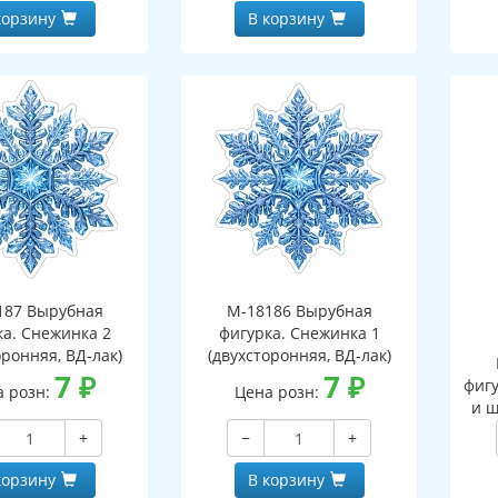
корзину
В корзину
187 Вырубная
М-18186 Вырубная
ка. Снежинка 2
фигурка. Снежинка 1
оронняя, ВД-лак)
(двухсторонняя, ВД-лак)
7
₽
7
₽
фигу
а розн:
Цена розн:
и ш
+
−
+
корзину
В корзину