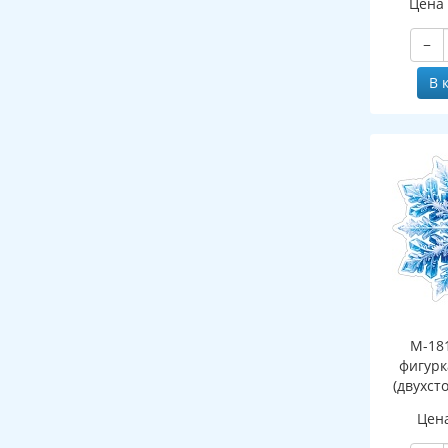
Цена
−
В 
М-18
фигурк
(двухст
Цен