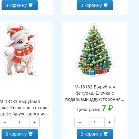
В корзину
В корзину
М-18182 Вырубная
фигурка. Елочка с
подарками (двухсторонняя,
М-18183 Вырубная
ВД-лак)
7
₽
рка. Козленок в шапке
Цена розн:
арфе (двухсторонняя,
ВД-лак)
−
+
−
+
В корзину
В корзину