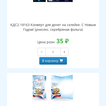
КДС2-18163 Конверт для денег на склейке. С Новым
Годом! (унисекс, серебряная фольга)
35
₽
Цена розн:
−
+
В корзину