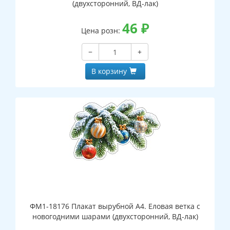
(двухсторонний, ВД-лак)
46
₽
Цена розн:
−
+
В корзину
ФМ1-18176 Плакат вырубной А4. Еловая ветка с
новогодними шарами (двухсторонний, ВД-лак)