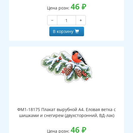
46
₽
Цена розн:
−
+
В корзину
ФМ1-18175 Плакат вырубной А4. Еловая ветка с
шишками и снегирем (двухсторонний, ВД-лак)
46
₽
Цена розн: