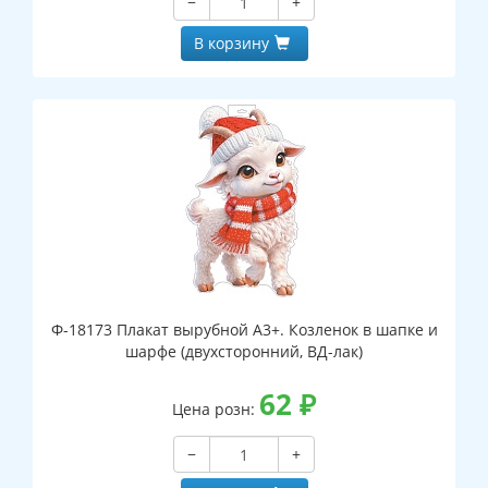
−
+
В корзину
Ф-18173 Плакат вырубной А3+. Козленок в шапке и
шарфе (двухсторонний, ВД-лак)
62
₽
Цена розн:
−
+