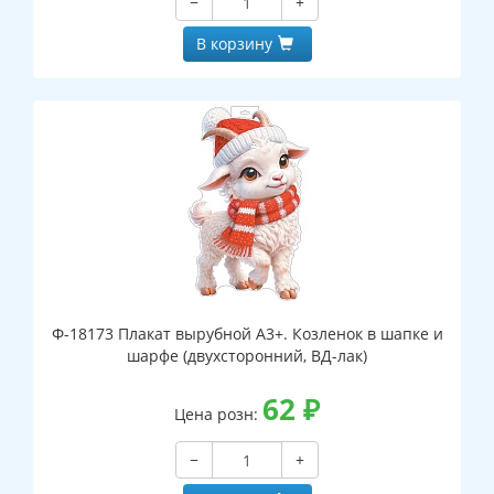
−
+
В корзину
Ф-18173 Плакат вырубной А3+. Козленок в шапке и
шарфе (двухсторонний, ВД-лак)
62
₽
Цена розн:
−
+