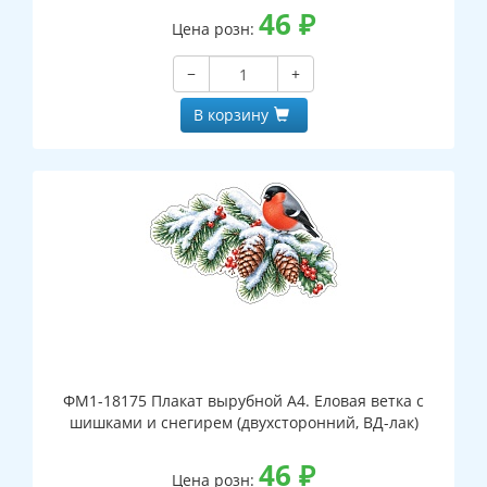
46
₽
Цена розн:
−
+
В корзину
ФМ1-18175 Плакат вырубной А4. Еловая ветка с
шишками и снегирем (двухсторонний, ВД-лак)
46
₽
Цена розн: