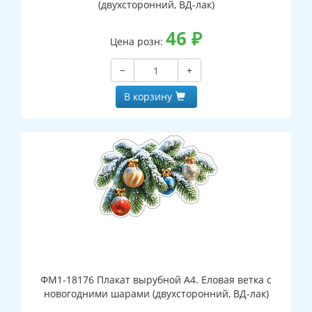
(двухсторонний, ВД-лак)
46
₽
Цена розн:
−
+
В корзину
ФМ1-18176 Плакат вырубной А4. Еловая ветка с
новогодними шарами (двухсторонний, ВД-лак)