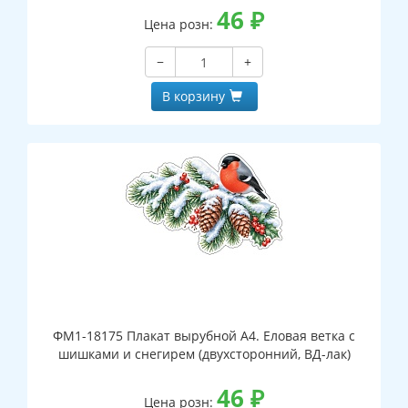
46
₽
Цена розн:
−
+
В корзину
ФМ1-18175 Плакат вырубной А4. Еловая ветка с
шишками и снегирем (двухсторонний, ВД-лак)
46
₽
Цена розн: