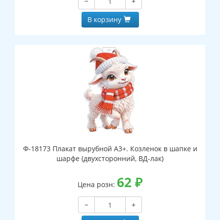
−
+
В корзину
Ф-18173 Плакат вырубной А3+. Козленок в шапке и
шарфе (двухсторонний, ВД-лак)
62
₽
Цена розн:
−
+