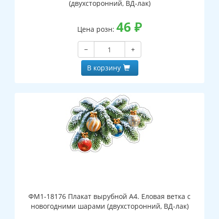
(двухсторонний, ВД-лак)
46
₽
Цена розн:
−
+
В корзину
ФМ1-18176 Плакат вырубной А4. Еловая ветка с
новогодними шарами (двухсторонний, ВД-лак)