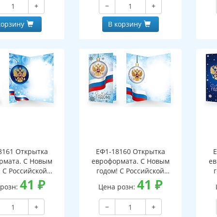
+
−
+
корзину
В корзину
8161 Открытка
ЕФ1-18160 Открытка
Е
рмата. С Новым
евроформата. С Новым
ев
! С Российской
годом! С Российской
кой. Без текста
41
₽
символикой. Без текста
41
₽
си
 розн:
Цена розн:
бряная фольга)
(серебряная фольга)
(
+
−
+