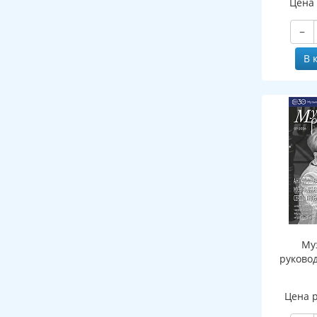
Цена
−
В 
Му
руково
Цена 