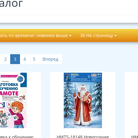
алог
ать по времени: новинки выше
36 На страницу
2
3
4
5
Вперед
овка к обучению
НМТ5-18148 Новогодние
НМ