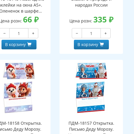
аклейки на окна А5+.
народах России
Олененок в шарфе
ухсторонние, видны с
66
₽
335
₽
Цена розн:
Цена розн:
обеих сторон,
многоразовые)
−
+
−
+
В корзину
В корзину
ДМ-18158 Открытка.
ПДМ-18157 Открытка.
исьмо Деду Морозу.
Письмо Деду Морозу.