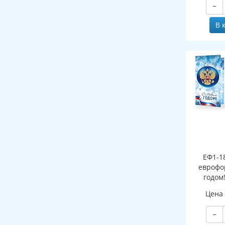
−
В 
ЕФ1-1
еврофо
годом
символи
Цена
(сере
−