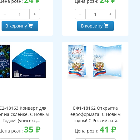
Цена розн:
Цена розн:
−
+
−
+
В корзину
В корзину
С2-18163 Конверт для
ЕФ1-18162 Открытка
г на склейке. С Новым
евроформата. С Новым
Годом! (унисекс,
годом! С Российской
серебряная фольга)
35
₽
символикой. Без текста
41
₽
Цена розн:
Цена розн:
(серебряная фольга)