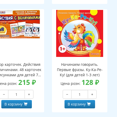
ор карточек. Действия
Начинаем говорить.
личинами. 48 карточек
Первые фразы. Ку-Ка-Ре-
исунками для детей 7-
Ку! (для детей 1-3 лет)
лет. 24 уравнения с
215
₽
128
₽
ена розн:
Цена розн:
аданиями на обороте
−
+
−
+
В корзину
В корзину