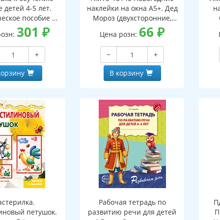
 детей 4-5 лет.
наклейки на окна А5+. Дед
н
еское пособие к
Мороз (двухсторонние,
тетради "Я узнаю
301
₽
видны с обеих сторон,
66
₽
(дв
розн:
Цена розн:
ки и буквы"
многоразовые)
+
−
+
корзину
В корзину
стерилка.
Рабочая тетрадь по
П
иновый петушок.
развитию речи для детей
П