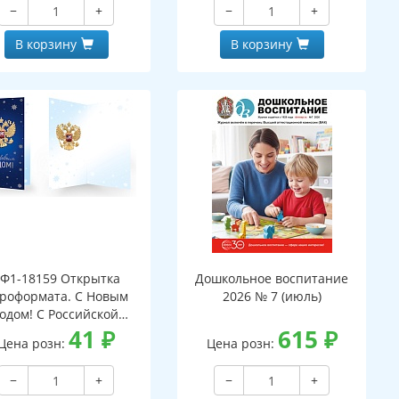
−
+
−
+
В корзину
В корзину
Ф1-18159 Открытка
Дошкольное воспитание
роформата. С Новым
2026 № 7 (июль)
годом! С Российской
мволикой. Без текста
41
₽
615
₽
Цена розн:
Цена розн:
серебряная фольга)
−
+
−
+