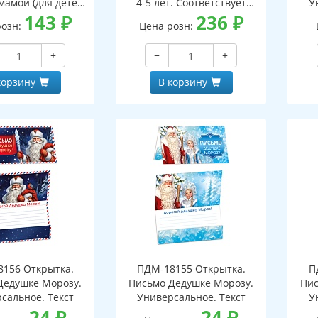
мамой (для детей
4-5 лет. Соответствует
У
5-7 лет)
143
₽
ФГОС ДО - 3-е изд испр.
236
₽
розн:
Цена розн:
+
−
+
корзину
В корзину
156 Открытка.
ПДМ-18155 Открытка.
П
Дедушке Морозу.
Письмо Дедушке Морозу.
Пис
сальное. Текст
Универсальное. Текст
У
24
₽
24
₽