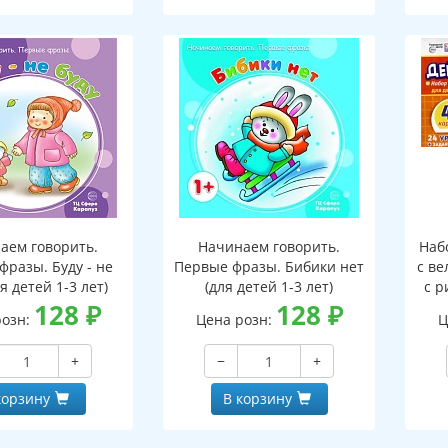
аем говорить.
Начинаем говорить.
Наб
фразы. Буду - не
Первые фразы. Бибики нет
с ве
ля детей 1-3 лет)
(для детей 1-3 лет)
с р
128
₽
128
₽
9
розн:
Цена розн:
Ц
з
+
−
+
корзину
В корзину