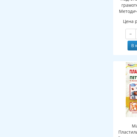
грамоте
Методич
рабочей 
Цена 
зву
−
В 
Ма
Пластил