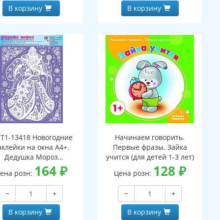
В корзину
В корзину
Т1-13418 Новогодние
Начинаем говорить.
аклейки на окна А4+.
Первые фразы. Зайка
Дедушка Мороз
учится (для детей 1-3 лет)
(пластизоль,
164
₽
128
₽
ена розн:
Цена розн:
многоразовые)
−
+
−
+
В корзину
В корзину