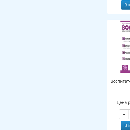
В 
Воспитат
Цена 
−
В 