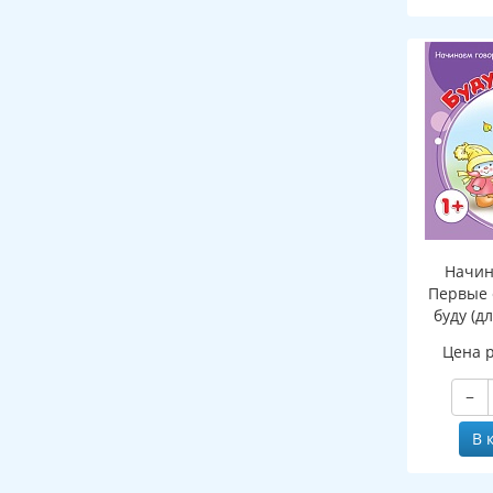
Начин
Первые 
буду (д
Цена 
−
В 