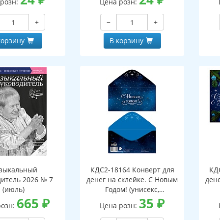
 розн:
Цена розн:
+
−
+
корзину
В корзину
зыкальный
КДС2-18164 Конверт для
КД
дитель 2026 № 7
денег на склейке. С Новым
дене
(июль)
Годом! (унисекс,
665
₽
серебряная фольга)
35
₽
розн:
Цена розн: