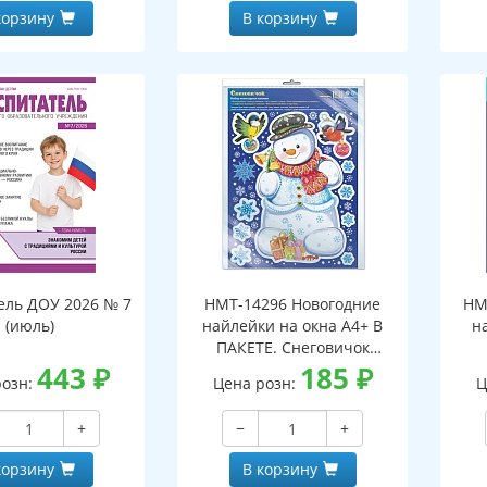
корзину
В корзину
ель ДОУ 2026 № 7
НМТ-14296 Новогодние
НМ
(июль)
найлейки на окна А4+ В
н
ПАКЕТЕ. Снеговичок
443
₽
(серебряная
185
₽
розн:
Цена розн:
Ц
металлизация,
многоразовые)
+
−
+
корзину
В корзину