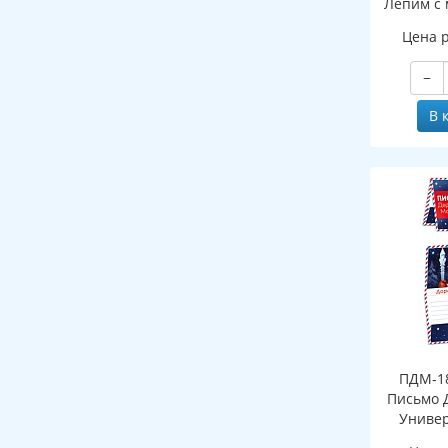
Лепим с 
Цена 
−
В 
ПДМ-18
Письмо 
Универ