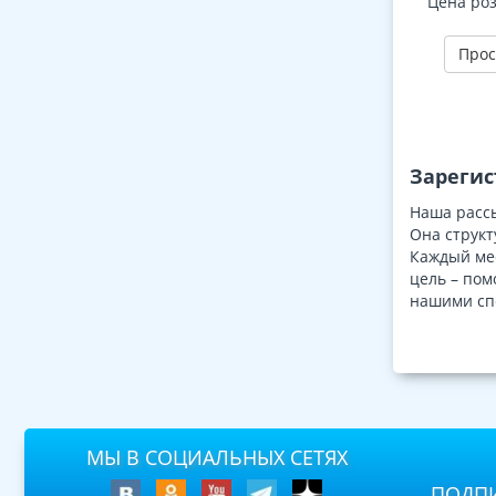
Цена ро
ДО - 3-е 
Прос
Зарегис
Наша рассы
Она структ
Каждый мес
цель – пом
нашими сп
МЫ В СОЦИАЛЬНЫХ СЕТЯХ
ПОДПИ