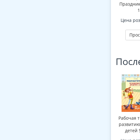
Праздник
1
демонстр
Цена ро
картин
беседами
Прос
Посл
Рабочая т
развитию
детей 5
Соответст