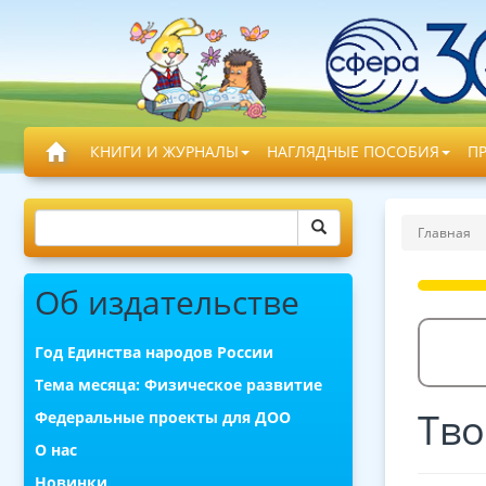
КНИГИ И ЖУРНАЛЫ
НАГЛЯДНЫЕ ПОСОБИЯ
П
Главная
Об издательстве
Год Единства народов России
Тема месяца: Физическое развитие
Тво
Федеральные проекты для ДОО
О нас
Новинки