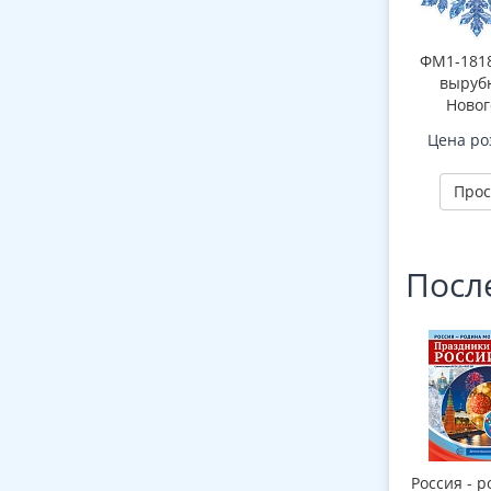
ФМ1-1818
вырубн
Новог
снежи
Цена ро
(двухстор
ла
Прос
Посл
Россия - р