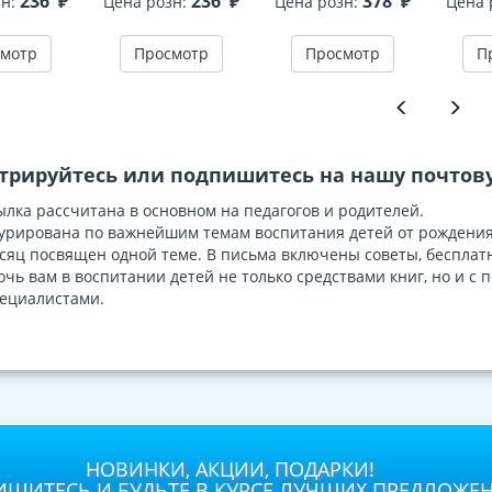
236
₽
236
₽
378
₽
зн:
Цена розн:
Цена розн:
Цена 
изд. испр.
ДО - 3-е изд. испр.
Соответствует ФГОС
детей 
ДО
мотр
Просмотр
Просмотр
П
трируйтесь или подпишитесь на нашу почтову
лка рассчитана в основном на педагогов и родителей.
урирована по важнейшим темам воспитания детей от рождения
яц посвящен одной теме. В письма включены советы, бесплатн
очь вам в воспитании детей не только средствами книг, но и 
ециалистами.
НОВИНКИ, АКЦИИ, ПОДАРКИ!
ШИТЕСЬ И БУДЬТЕ В КУРСЕ ЛУЧШИХ ПРЕДЛОЖЕ