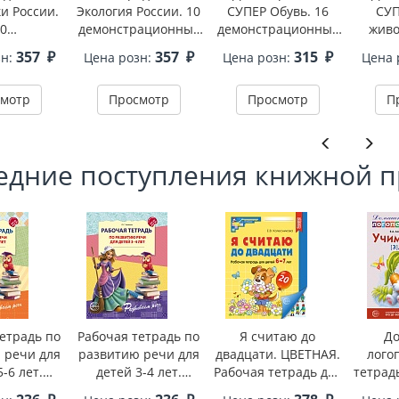
и России.
Экология России. 10
СУПЕР Обувь. 16
СУП
0
демонстрационных
демонстрационных
живо
ационных
картинок А4 с
картинок с текстом В
демон
357
₽
357
₽
315
₽
зн:
Цена розн:
Цена розн:
Цена 
ок А4 с
беседами В ПАПКЕ
ПАПКЕ (173х220 мм)
картино
 В ПАПКЕ
(2025)
ПАПКЕ 
мотр
Просмотр
Просмотр
П
едние поступления книжной 
етрадь по
Рабочая тетрадь по
Я считаю до
Д
 речи для
развитию речи для
двадцати. ЦВЕТНАЯ.
лого
-6 лет.
детей 3-4 лет.
Рабочая тетрадь для
тетрад
вует ФГОС
Соответствует ФГОС
детей 6-7 лет.
[з], 