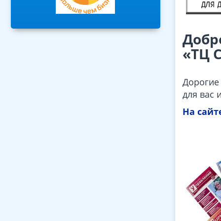
Добр
«ТЦ 
Дорогие 
для вас 
На сайт