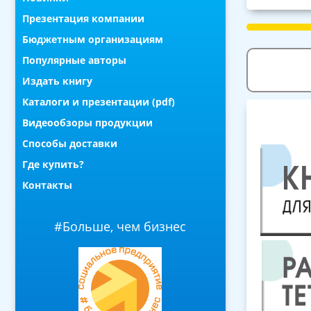
Презентация компании
Бюджетным организациям
Популярные авторы
Издать книгу
Каталоги и презентации (pdf)
Видеообзоры продукции
Способы доставки
Где купить?
Контакты
#Больше, чем бизнес