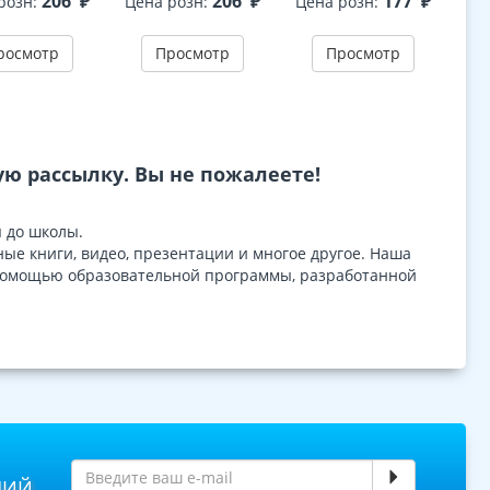
206
₽
206
₽
177
₽
розн:
Цена розн:
Цена розн:
Це
5-7 лет - 3-е
изд
ФГОС ДО
доп
изд.
росмотр
Просмотр
Просмотр
ю рассылку. Вы не пожалеете!
 до школы.
ые книги, видео, презентации и многое другое. Наша
с помощью образовательной программы, разработанной
НИЙ