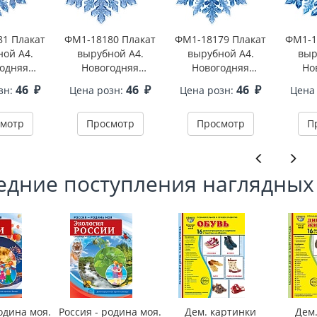
1 Плакат
ФМ1-18180 Плакат
ФМ1-18179 Плакат
ФМ1-1
ой А4.
вырубной А4.
вырубной А4.
выр
одняя
Новогодняя
Новогодняя
Но
нка 4
снежинка 3
снежинка 2
сн
46
₽
46
₽
46
₽
зн:
Цена розн:
Цена розн:
Цена
онний, ВД-
(двухсторонний, ВД-
(двухсторонний, ВД-
(двухс
к)
лак)
лак)
мотр
Просмотр
Просмотр
П
едние поступления наглядных
одина моя.
Россия - родина моя.
Дем. картинки
Дем