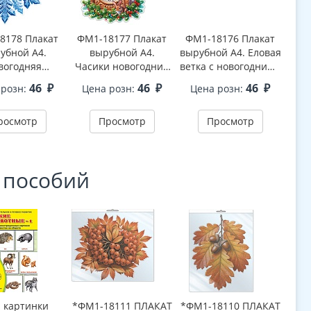
8178 Плакат
ФМ1-18177 Плакат
ФМ1-18176 Плакат
ФМ1
убной А4.
вырубной А4.
вырубной А4. Еловая
выру
вогодняя
Часики новогодние
ветка с новогодними
вет
ежинка 1
(двухсторонний, ВД-
шарами
46
₽
46
₽
46
₽
 розн:
Цена розн:
Цена розн:
Це
торонний, ВД-
лак)
(двухсторонний, ВД-
(дву
лак)
лак)
росмотр
Просмотр
Просмотр
 пособий
. картинки
*ФМ1-18111 ПЛАКАТ
*ФМ1-18110 ПЛАКАТ
*ФМ