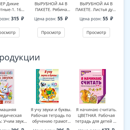
ЕР Дикие
ВЫРУБНОЙ А4 В
ВЫРУБНОЙ А4 В
В
тные-1. 16
ПАКЕТЕ. Рябина
ПАКЕТЕ. Листья дуба
ПАК
страционных
осенняя с ягодами (в
с желудями осенние
осе
315
₽
55
₽
55
₽
розн:
Цена розн:
Цена розн:
Це
к с текстом В
индивидуальной
(в индивидуальной
(в 
(173х220 мм)
упаковке, с
упаковке, с
росмотр
Просмотр
Просмотр
европодвесом и
европодвесом и
ев
клеевым клапаном,
клеевым клапаном,
кле
двухсторонний, ВД-
двухсторонний, ВД-
дву
лак)
лак)
продукции
омашняя
Я учу звуки и буквы.
Я начинаю считать.
Я н
педическая
Рабочая тетрадь по
ЦВЕТНАЯ. Рабочая
Рабо
ь: Учим звуки
обучению грамоте
тетрадь для детей 3–
дет
[з’], [ц]. Для
детей 5-7 лет - 2-е
4 лет. Соответствует
изд