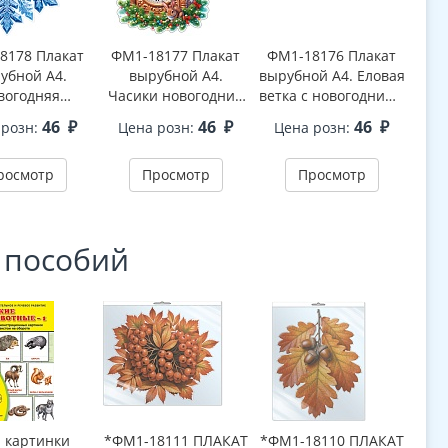
8178 Плакат
ФМ1-18177 Плакат
ФМ1-18176 Плакат
ФМ1
убной А4.
вырубной А4.
вырубной А4. Еловая
выру
вогодняя
Часики новогодние
ветка с новогодними
вет
ежинка 1
(двухсторонний, ВД-
шарами
46
₽
46
₽
46
₽
 розн:
Цена розн:
Цена розн:
Це
торонний, ВД-
лак)
(двухсторонний, ВД-
(дву
лак)
лак)
росмотр
Просмотр
Просмотр
 пособий
. картинки
*ФМ1-18111 ПЛАКАТ
*ФМ1-18110 ПЛАКАТ
*ФМ