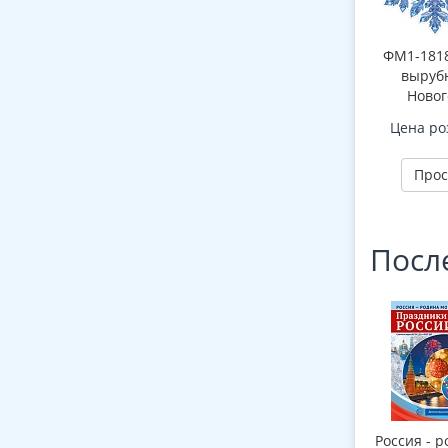
ФМ1-1818
вырубн
Новог
снежи
Цена ро
(двухстор
ла
Прос
Посл
Россия - р