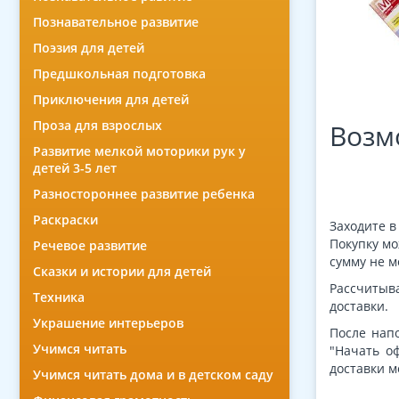
Познавательное развитие
Поэзия для детей
Предшкольная подготовка
Приключения для детей
Проза для взрослых
Возм
Развитие мелкой моторики рук у
детей 3-5 лет
Разностороннее развитие ребенка
Раскраски
Заходите 
Покупку мо
Речевое развитие
сумму не м
Сказки и истории для детей
Рассчитыва
Техника
доставки.
Украшение интерьеров
После нап
Учимся читать
"Начать о
доставки 
Учимся читать дома и в детском саду