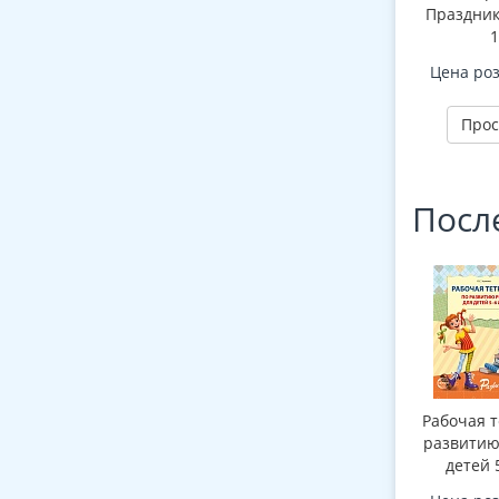
Праздник
1
демонстр
Цена ро
картин
беседами
Прос
Посл
Рабочая т
развитию
детей 5
Соответст