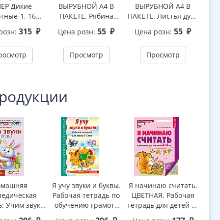
ЕР Дикие
ВЫРУБНОЙ А4 В
ВЫРУБНОЙ А4 В
В
тные-1. 16
ПАКЕТЕ. Рябина
ПАКЕТЕ. Листья дуба
ПАК
страционных
осенняя с ягодами (в
с желудями осенние
осе
315
₽
55
₽
55
₽
розн:
Цена розн:
Цена розн:
Це
к с текстом В
индивидуальной
(в индивидуальной
(в 
(173х220 мм)
упаковке, с
упаковке, с
росмотр
Просмотр
Просмотр
европодвесом и
европодвесом и
ев
клеевым клапаном,
клеевым клапаном,
кле
двухсторонний, ВД-
двухсторонний, ВД-
дву
лак)
лак)
продукции
омашняя
Я учу звуки и буквы.
Я начинаю считать.
Я н
педическая
Рабочая тетрадь по
ЦВЕТНАЯ. Рабочая
Рабо
ь: Учим звуки
обучению грамоте
тетрадь для детей 3–
дет
[з’], [ц]. Для
детей 5-7 лет - 2-е
4 лет. Соответствует
изд