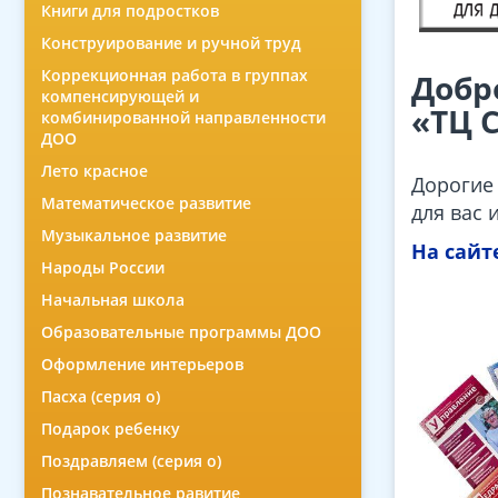
Книги для подростков
Конструирование и ручной труд
Коррекционная работа в группах
Добр
компенсирующей и
«ТЦ 
комбинированной направленности
ДОО
Лето красное
Дорогие 
Математическое развитие
для вас 
Музыкальное развитие
На сайт
Народы России
Начальная школа
Образовательные программы ДОО
Оформление интерьеров
Пасха (серия о)
Подарок ребенку
Поздравляем (серия о)
Познавательное равитие