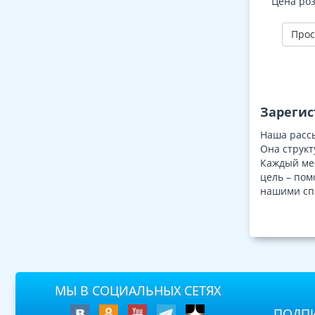
Цена ро
ДО - 3-е 
Прос
Зарегис
Наша рассы
Она структ
Каждый мес
цель – пом
нашими сп
МЫ В СОЦИАЛЬНЫХ СЕТЯХ
ПОДПИ