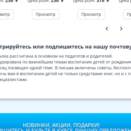
236
₽
236
₽
378
₽
зн:
Цена розн:
Цена розн:
Цена 
изд. испр.
ДО - 3-е изд. испр.
Соответствует ФГОС
детей 
ДО
мотр
Просмотр
Просмотр
П
трируйтесь или подпишитесь на нашу почтову
лка рассчитана в основном на педагогов и родителей.
урирована по важнейшим темам воспитания детей от рождения
яц посвящен одной теме. В письма включены советы, бесплатн
очь вам в воспитании детей не только средствами книг, но и 
ециалистами.
НОВИНКИ, АКЦИИ, ПОДАРКИ!
ШИТЕСЬ И БУДЬТЕ В КУРСЕ ЛУЧШИХ ПРЕДЛОЖЕ