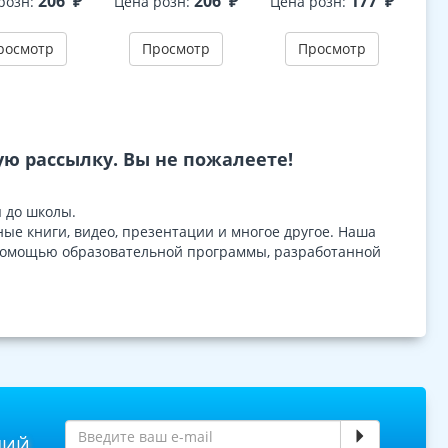
206
₽
206
₽
177
₽
розн:
Цена розн:
Цена розн:
Це
5-7 лет - 3-е
изд
ФГОС ДО
доп
изд.
росмотр
Просмотр
Просмотр
ю рассылку. Вы не пожалеете!
 до школы.
ые книги, видео, презентации и многое другое. Наша
с помощью образовательной программы, разработанной
НИЙ