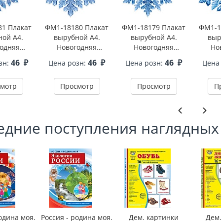
1 Плакат
ФМ1-18180 Плакат
ФМ1-18179 Плакат
ФМ1-1
ой А4.
вырубной А4.
вырубной А4.
выр
одняя
Новогодняя
Новогодняя
Но
нка 4
снежинка 3
снежинка 2
сн
46
₽
46
₽
46
₽
зн:
Цена розн:
Цена розн:
Цена
онний, ВД-
(двухсторонний, ВД-
(двухсторонний, ВД-
(двухс
к)
лак)
лак)
мотр
Просмотр
Просмотр
П
едние поступления наглядных
одина моя.
Россия - родина моя.
Дем. картинки
Дем