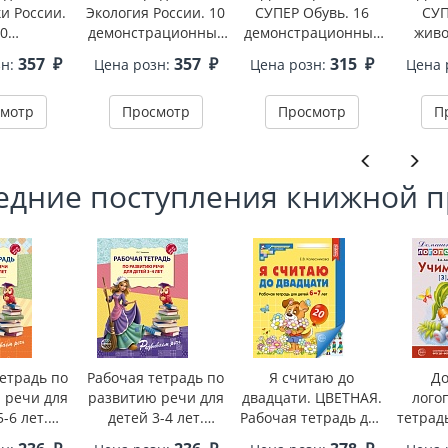
и России.
Экология России. 10
СУПЕР Обувь. 16
СУП
0
демонстрационных
демонстрационных
живо
ационных
картинок А4 с
картинок с текстом В
демон
357
₽
357
₽
315
₽
зн:
Цена розн:
Цена розн:
Цена 
ок А4 с
беседами В ПАПКЕ
ПАПКЕ (173х220 мм)
картино
 В ПАПКЕ
(2025)
ПАПКЕ 
мотр
Просмотр
Просмотр
П
едние поступления книжной 
етрадь по
Рабочая тетрадь по
Я считаю до
Д
 речи для
развитию речи для
двадцати. ЦВЕТНАЯ.
лого
-6 лет.
детей 3-4 лет.
Рабочая тетрадь для
тетрад
вует ФГОС
Соответствует ФГОС
детей 6-7 лет.
[з], 