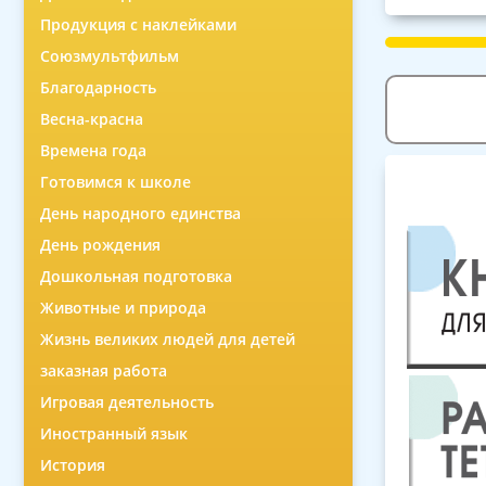
Продукция с наклейками
Союзмультфильм
Благодарность
Весна-красна
Времена года
Готовимся к школе
День народного единства
День рождения
Дошкольная подготовка
Животные и природа
Жизнь великих людей для детей
заказная работа
Игровая деятельность
Иностранный язык
История